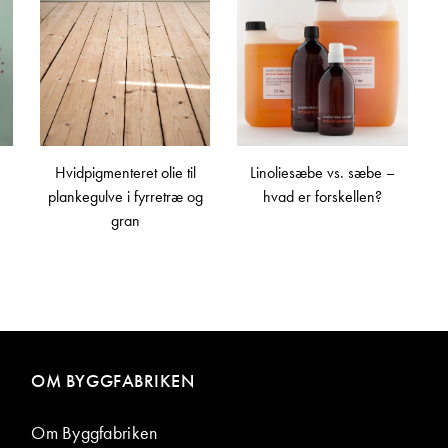
Hvidpigmenteret olie til
Linoliesæbe vs. sæbe –
plankegulve i fyrretræ og
hvad er forskellen?
gran
OM BYGGFABRIKEN
Om Byggfabriken