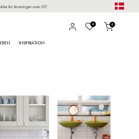
kke for leveringer over 20
Change 
varer
0
0
Indkøbskurv
IDEN
INSPIRATION