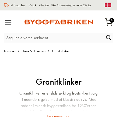
Fri fragt fra 1 990 kr.
Gælder ikke for leveringer over 20 kg.
Chan
Toggle
var
0
Indk
Nav
Forsiden
Have & Udendørs
Granitklinker
Granitklinker
Granitklinker er et slidstærkt og frostsikkert valg
til udendørs gulve med et klassisk udtryk. Med
rødder i svensk byggetradition fra 1930'ernes
funktionalisme forener granitkeramikken