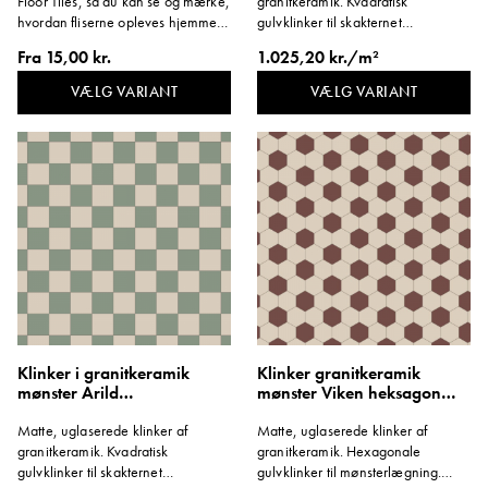
Floor Tiles, så du kan se og mærke,
granitkeramik. Kvadratisk
fordel med en smal fuge for et roligt og
hvordan fliserne opleves hjemme
gulvklinker til skakternet
hos dig.
mønsterlægning. Format 146x146
sammenhængende udtryk. Med sine tekniske
Fra
15,00 kr.
1.025,20 kr./m²
mm. Tykkelse 8 mm.
egenskaber og sit diskrete design er
VÆLG VARIANT
VÆLG VARIANT
granitklinker et materiale, der både kan tåle at
blive brugt og fortjener at blive set.
Klinker i granitkeramik
Klinker granitkeramik
mønster Arild
mønster Viken heksagon
Lysegrøn/Hvid
rød/hvid
Matte, uglaserede klinker af
Matte, uglaserede klinker af
granitkeramik. Kvadratisk
granitkeramik. Hexagonale
gulvklinker til skakternet
gulvklinker til mønsterlægning.