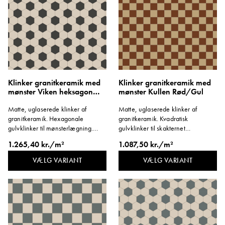
Klinker granitkeramik med
Klinker granitkeramik med
mønster Viken heksagon
mønster Kullen Rød/Gul
Sort/Hvid
Matte, uglaserede klinker af
Matte, uglaserede klinker af
granitkeramik. Hexagonale
granitkeramik. Kvadratisk
gulvklinker til mønsterlægning.
gulvklinker til skakternet
Format 96x96 mm. Tykkelse 8 mm.
mønsterlægning. Format 96x96
1.265,40 kr./m²
1.087,50 kr./m²
mm. Tykkelse 8 mm.
VÆLG VARIANT
VÆLG VARIANT