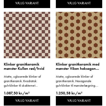
VÆLG VARIANT
VÆLG VARIANT
Klinker granitkeramik
Klinker granitkeramik med
mønster Kullen rød/hvid
mønster Viken heksagon
rød/gul
Matte, uglaserede klinker af
Matte, uglaserede klinker af
granitkeramik. Kvadratisk
granitkeramik. Hexagonale
gulvklinker til skakternet
gulvklinker til mønsterlægning.
mønsterlægning. Format 96x96
Format 96x96 mm. Tykkelse 8 mm.
1.087,50 kr./m²
1.250,58 kr./m²
mm. Tykkelse 8 mm.
VÆLG VARIANT
VÆLG VARIANT