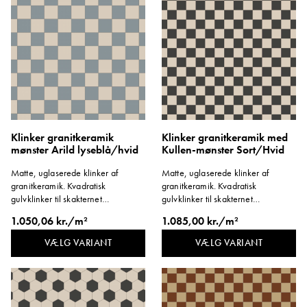
Klinker granitkeramik
Klinker granitkeramik med
mønster Arild lyseblå/hvid
Kullen-mønster Sort/Hvid
Matte, uglaserede klinker af
Matte, uglaserede klinker af
granitkeramik. Kvadratisk
granitkeramik. Kvadratisk
gulvklinker til skakternet
gulvklinker til skakternet
mønsterlægning. Format 146x146
mønsterlægning. Format 96x96
1.050,06 kr./m²
1.085,00 kr./m²
mm. Tykkelse 8 mm.
mm. Tykkelse 8 mm.
VÆLG VARIANT
VÆLG VARIANT