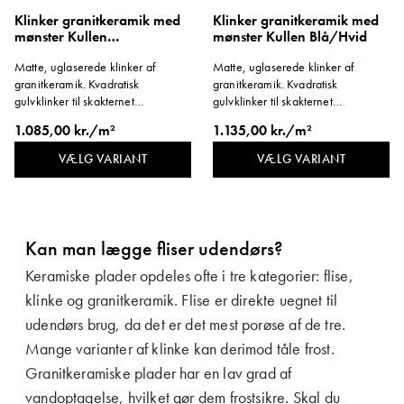
Klinker granitkeramik med
Klinker granitkeramik med
mønster Kullen
mønster Kullen Blå/Hvid
Lyseblå/Hvid
Matte, uglaserede klinker af
Matte, uglaserede klinker af
granitkeramik. Kvadratisk
granitkeramik. Kvadratisk
gulvklinker til skakternet
gulvklinker til skakternet
mønsterlægning. Format 96x96
mønsterlægning. Format 96x96
1.085,00 kr./m²
1.135,00 kr./m²
mm. Tykkelse 8 mm.
mm. Tykkelse 8 mm.
VÆLG VARIANT
VÆLG VARIANT
Kan man lægge fliser udendørs?
Keramiske plader opdeles ofte i tre kategorier: flise,
klinke og granitkeramik. Flise er direkte uegnet til
udendørs brug, da det er det mest porøse af de tre.
Mange varianter af klinke kan derimod tåle frost.
Granitkeramiske plader har en lav grad af
vandoptagelse, hvilket gør dem frostsikre. Skal du