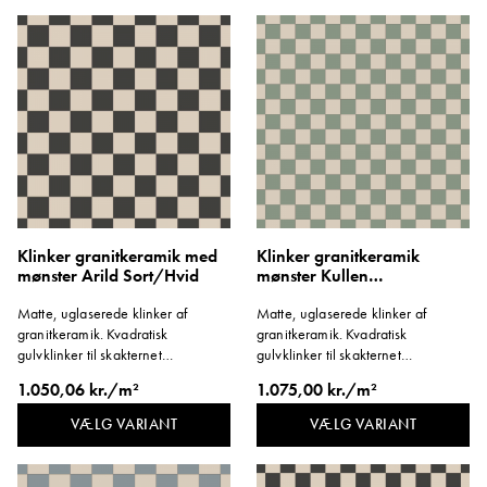
Klinker granitkeramik med
Klinker granitkeramik
mønster Arild Sort/Hvid
mønster Kullen
lysegrøn/hvid
Matte, uglaserede klinker af
Matte, uglaserede klinker af
granitkeramik. Kvadratisk
granitkeramik. Kvadratisk
gulvklinker til skakternet
gulvklinker til skakternet
mønsterlægning. Format 146x146
mønsterlægning. Format 96x96
1.050,06 kr./m²
1.075,00 kr./m²
mm. Tykkelse 8 mm.
mm. Tykkelse 8 mm.
VÆLG VARIANT
VÆLG VARIANT