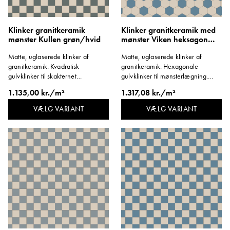
Klinker granitkeramik
Klinker granitkeramik med
mønster Kullen grøn/hvid
mønster Viken heksagon
blå/hvid
Matte, uglaserede klinker af
Matte, uglaserede klinker af
granitkeramik. Kvadratisk
granitkeramik. Hexagonale
gulvklinker til skakternet
gulvklinker til mønsterlægning.
mønsterlægning. Format 96x96
Format 96x96 mm. Tykkelse 8 mm.
1.135,00 kr./m²
1.317,08 kr./m²
mm. Tykkelse 8 mm.
VÆLG VARIANT
VÆLG VARIANT