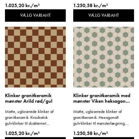
mønsterlægning. Format 146x146
Format 96x96 mm. Tykkelse 8 mm.
1.025,20 kr./m²
1.250,58 kr./m²
mm. Tykkelse 8 mm.
VÆLG VARIANT
VÆLG VARIANT
Klinker granitkeramik
Klinker granitkeramik med
mønster Arild rød/gul
mønster Viken heksagon
lysegrøn/hvid
Matte, uglaserede klinker af
Matte, uglaserede klinker af
granitkeramik. Kvadratisk
granitkeramik. Hexagonalt
gulvklinker til skakternet
gulvklinker til mønsterlægning.
mønsterlægning. Format 146x146
Format 96x96 mm. Tykkelse 8 mm.
1.025,20 kr./m²
1.250,58 kr./m²
mm. Tykkelse 8 mm.