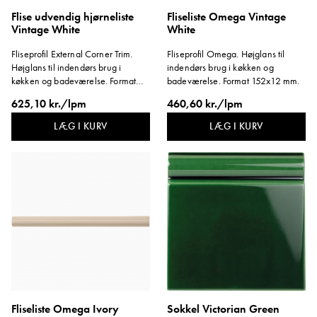
Flise udvendig hjørneliste
Fliseliste Omega Vintage
Vintage White
White
Fliseprofil External Corner Trim.
Fliseprofil Omega. Højglans til
Højglans til indendørs brug i
indendørs brug i køkken og
køkken og badeværelse. Format
badeværelse. Format 152x12 mm.
152x30 mm.
625,10 kr./lpm
460,60 kr./lpm
LÆG I KURV
LÆG I KURV
Fliseliste Omega Ivory
Sokkel Victorian Green