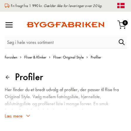
Fri fragt fra 1 990 kr.
Gælder ikke for leveringer over 20 kg.
Chan
Toggle
0
Indk
Nav
Forsiden
Fliser & Klinker
Fliser: Original Style
Profiler
Profiler
Her finder du et bredt udvalg af profiler, der passer til flise fra
Original Style. Vælg mellem fatningsliste, hjørneliste,
afslutningsliste og profileret liste i mange farver. En smuk
fatningsliste løfter hele badeværelset og giver et mere
gennemarbejdet udtryk, end hvis du vælger at flise hele vejen
ned til gulvet. En profileret brystliste giver en flot overgang fra