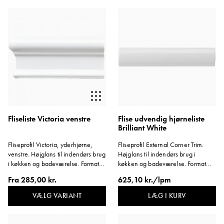
Fliseliste Victoria venstre
Flise udvendig hjørneliste
Brilliant White
Fliseprofil Victoria, yderhjørne,
Fliseprofil External Corner Trim.
venstre. Højglans til indendørs brug
Højglans til indendørs brug i
i køkken og badeværelse. Format
køkken og badeværelse. Format
152x75 mm
152x30 mm.
Fra
285,00 kr.
625,10 kr./lpm
VÆLG VARIANT
LÆG I KURV