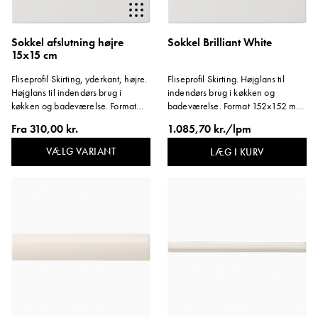
Sokkel afslutning højre
Sokkel Brilliant White
15x15 cm
Fliseprofil Skirting, yderkant, højre.
Fliseprofil Skirting. Højglans til
Højglans til indendørs brug i
indendørs brug i køkken og
køkken og badeværelse. Format
badeværelse. Format 152x152 mm.
152x152 mm. Tykkelse ca. 14 mm.
Tykkelse ca. 14 mm.
Fra
310,00 kr.
1.085,70 kr./lpm
VÆLG VARIANT
LÆG I KURV