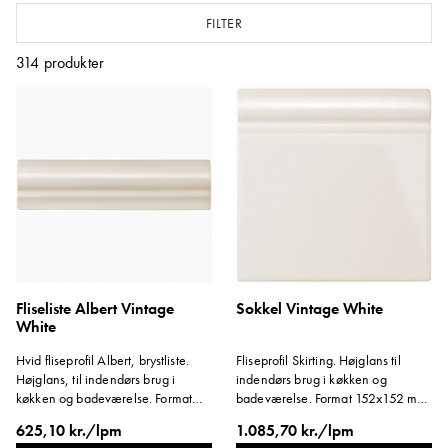
flise til tapet/farve, når du skal halvt flise toilettet eller køkkenet.
FILTER
314
produkter
Fliseliste Albert Vintage
Sokkel Vintage White
White
Hvid fliseprofil Albert, brystliste.
Fliseprofil Skirting. Højglans til
Højglans, til indendørs brug i
indendørs brug i køkken og
køkken og badeværelse. Format
badeværelse. Format 152x152 mm.
152x40 mm
Tykkelse ca. 14 mm.
625,10 kr./lpm
1.085,70 kr./lpm