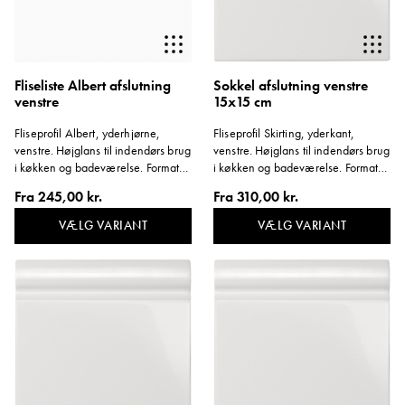
Fliseliste Albert afslutning
Sokkel afslutning venstre
venstre
15x15 cm
Fliseprofil Albert, yderhjørne,
Fliseprofil Skirting, yderkant,
venstre. Højglans til indendørs brug
venstre. Højglans til indendørs brug
i køkken og badeværelse. Format
i køkken og badeværelse. Format
152x40 mm
152x152 mm. Tykkelse ca. 14 mm.
Fra
245,00 kr.
Fra
310,00 kr.
VÆLG VARIANT
VÆLG VARIANT