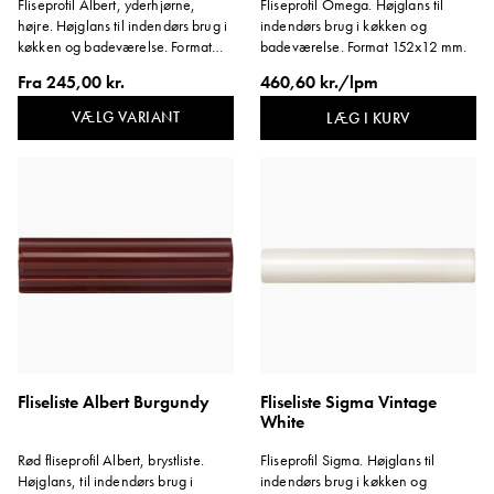
Fliseprofil Albert, yderhjørne,
Fliseprofil Omega. Højglans til
højre. Højglans til indendørs brug i
indendørs brug i køkken og
køkken og badeværelse. Format
badeværelse. Format 152x12 mm.
152x40 mm
Fra
245,00 kr.
460,60 kr./lpm
VÆLG VARIANT
LÆG I KURV
Fliseliste Albert Burgundy
Fliseliste Sigma Vintage
White
Rød fliseprofil Albert, brystliste.
Fliseprofil Sigma. Højglans til
Højglans, til indendørs brug i
indendørs brug i køkken og