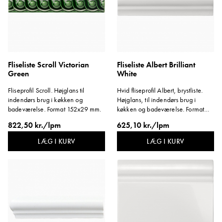
Fliseliste Scroll Victorian
Fliseliste Albert Brilliant
Green
White
Fliseprofil Scroll. Højglans til
Hvid fliseprofil Albert, brystliste.
indendørs brug i køkken og
Højglans, til indendørs brug i
badeværelse. Format 152x29 mm.
køkken og badeværelse. Format
152x40 mm
822,50 kr./lpm
625,10 kr./lpm
LÆG I KURV
LÆG I KURV