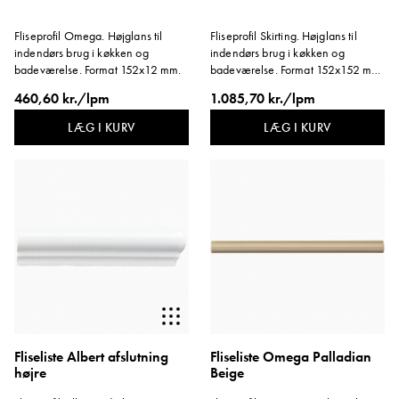
Fliseprofil Omega. Højglans til
Fliseprofil Skirting. Højglans til
indendørs brug i køkken og
indendørs brug i køkken og
badeværelse. Format 152x12 mm.
badeværelse. Format 152x152 mm.
Tykkelse ca. 14 mm.
460,60 kr./lpm
1.085,70 kr./lpm
LÆG I KURV
LÆG I KURV
Fliseliste Albert afslutning
Fliseliste Omega Palladian
højre
Beige