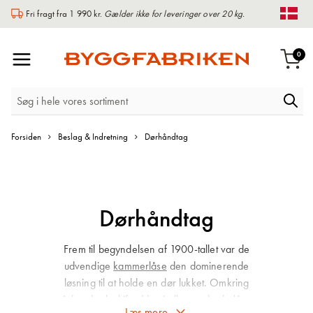
Fri fragt fra 1 990 kr.
Gælder ikke for leveringer over 20 kg.
Chan
Toggle
0
Indk
Nav
Forsiden
Beslag & Indretning
Dørhåndtag
Dørhåndtag
Frem til begyndelsen af 1900-tallet var de
udvendige
kammerlåse
den dominerende
løsning til at holde en dør lukket. Omkring
århundredeskiftet blev indbyggede dørlåse