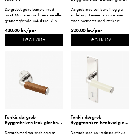
knop roset
Dørgreb Jugend komplet med
Dørgreb med sort bakelit og glat
roset. Monteres med træskrue eller
endeknop. Leveres komplet med
gennemgående M4-skrue. Kun
roset. Monteres med træskrue.
gennemgående skrue medfølger.
430,00 kr./par
520,00 kr./par
Dørgrebspind: 100 mm.
LÆG I KURV
LÆG I KURV
Funkis dørgreb
Funkis dørgreb
Byggfabriken teak glat knop
Byggfabriken benhvid glat
roset M4
knop langskilt 1950'erne
Dørgreb med teakgreb og glat
Dørgreb med beklædning af hvid