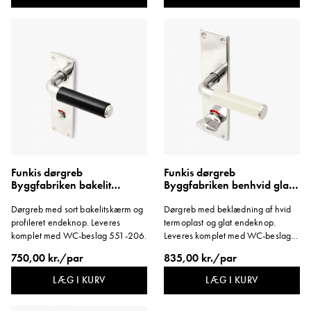
Funkis dørgreb
Funkis dørgreb
Byggfabriken bakelit
Byggfabriken benhvid glat
profilknop langskilt WC kort
knop langskilt WC
Dørgreb med sort bakelitskærm og
Dørgreb med beklædning af hvid
1950'erne
profileret endeknop. Leveres
termoplast og glat endeknop.
komplet med WC-beslag 551-206.
Leveres komplet med WC-beslag.
Monteres med træskruer.
750,00 kr./par
835,00 kr./par
LÆG I KURV
LÆG I KURV