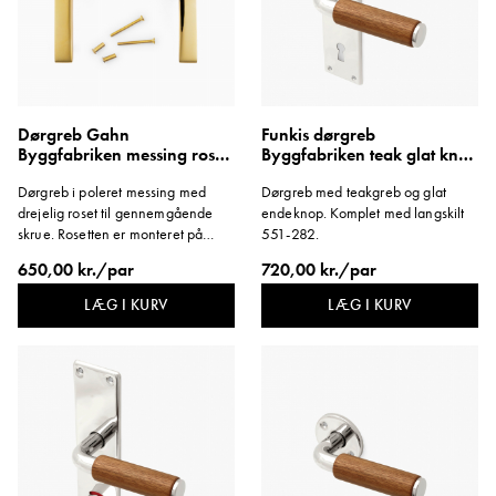
Dørgreb Gahn
Funkis dørgreb
Byggfabriken messing roset
Byggfabriken teak glat knop
M4
langskilt 1950'erne
Dørgreb i poleret messing med
Dørgreb med teakgreb og glat
drejelig roset til gennemgående
endeknop. Komplet med langskilt
skrue. Rosetten er monteret på
551-282.
håndtaget. Fremstillet efter en
650,00 kr./par
720,00 kr./par
originaltegning af Wolter Gahn,
1928.
LÆG I KURV
LÆG I KURV