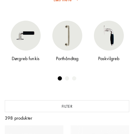
moderne, og til disse var der brug for dørgreb.
Der var stor opfindsomhed, og man var ikke
tilbageholdende med at udvikle forskellige
varianter af håndtag. Dørhåndtagene fra
1900-tallet er en interessant tidsrejse, der viser
de forskellige stilidealer, som prægede
århundredet.
Dørgreb funkis
Porthåndtag
Paskvilgreb
Helt frem til midten af 1900-tallet var
messingstøbning den mest almindelige metode
til at fremstille dørhåndtag. Efter støbningen
blev det færdige dørgreb bearbejdet gennem
processer som drejning og slibning. Da
ubehandlet messing mørkner ved oxidering,
blev det almindeligt at nikkelbelægge metallet,
FILTER
hvilket holder det blankt uden behov for
polering. Metoden til nikkelbelægning var
398
produkter
desuden ny ved århundredeskiftet og krævede
elektricitet, som ikke alle havde adgang til,