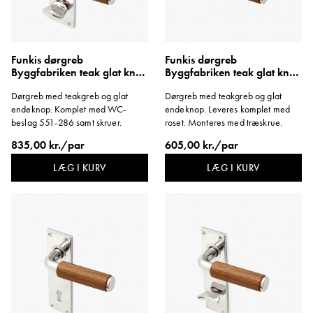
Funkis dørgreb
Funkis dørgreb
Byggfabriken teak glat knop
Byggfabriken teak glat knop
langskilt WC 1950'erne
roset
Dørgreb med teakgreb og glat
Dørgreb med teakgreb og glat
endeknop. Komplet med WC-
endeknop. Leveres komplet med
beslag 551-286 samt skruer.
roset. Monteres med træskrue.
835,00 kr./par
605,00 kr./par
LÆG I KURV
LÆG I KURV