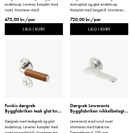
endeknop. Leveres komplet med
termoplast og glat endeknop.
roset. Monteres med
Komplet med langskilt. Monteres
gennemgående skrue.
med træskrue.
675,00 kr./par
720,00 kr./par
LÆG I KURV
LÆG I KURV
Funkis dørgreb
Dørgreb Lewerentz
Byggfabriken teak glat knop
Byggfabriken nikkelbelagt
roset nøgleskilt
roset
Dørgreb med teakgreb og glat
Lewerentz med rund roset.
endeknop. Leveres komplet med
Monteres med træskrue.
roset og nøgleskilt. Monteres med
Dørgrebspind: 100 mm.