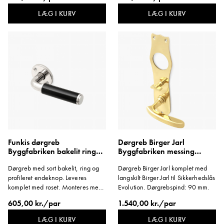
Dørgrebspind: 100 mm.
LÆG I KURV
LÆG I KURV
Funkis dørgreb
Dørgreb Birger Jarl
Byggfabriken bakelit ring
Byggfabriken messing
profilknop roset
langskilt yderdør
Dørgreb med sort bakelit, ring og
Dørgreb Birger Jarl komplet med
profileret endeknop. Leveres
langskilt Birger Jarl til Sikkerhedslås
komplet med roset. Monteres med
Evolution. Dørgrebspind: 90 mm.
træskrue.
605,00 kr./par
1.540,00 kr./par
LÆG I KURV
LÆG I KURV