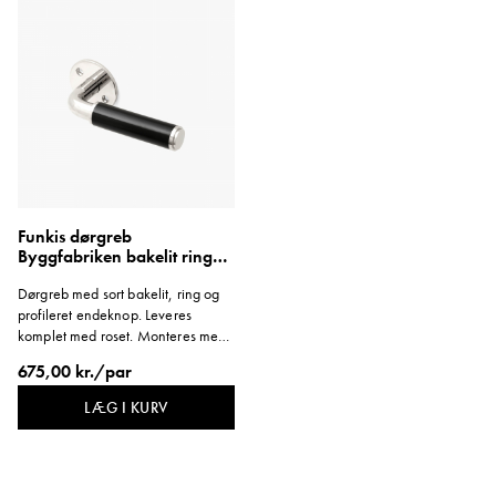
Funkis dørgreb
Byggfabriken bakelit ring
profilknop roset M4
Dørgreb med sort bakelit, ring og
profileret endeknop. Leveres
komplet med roset. Monteres med
gennemgående skrue.
675,00 kr./par
LÆG I KURV