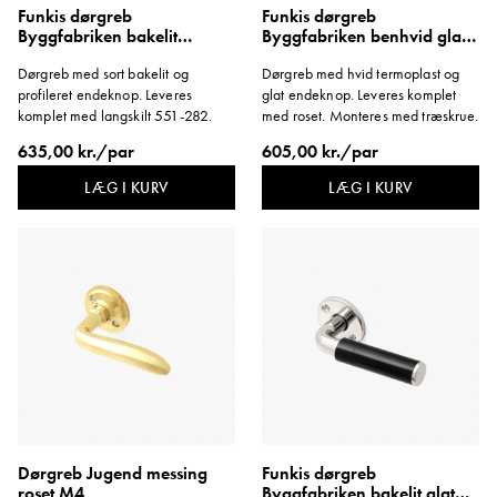
Funkis dørgreb
Funkis dørgreb
Byggfabriken bakelit
Byggfabriken benhvid glat
profilknop langskilt
knop roset
Dørgreb med sort bakelit og
Dørgreb med hvid termoplast og
1950'erne
profileret endeknop. Leveres
glat endeknop. Leveres komplet
komplet med langskilt 551-282.
med roset. Monteres med træskrue.
635,00 kr./par
605,00 kr./par
LÆG I KURV
LÆG I KURV
Dørgreb Jugend messing
Funkis dørgreb
roset M4
Byggfabriken bakelit glat