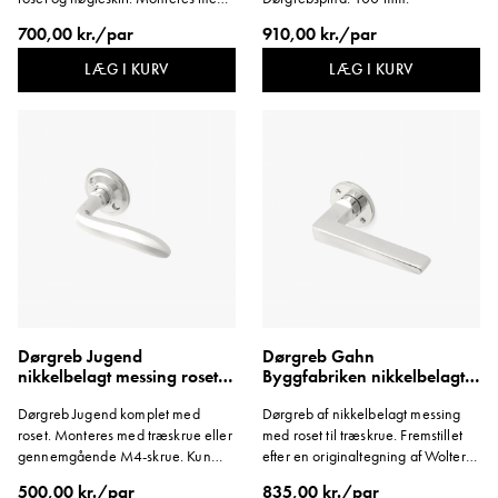
træskrue.
700,00 kr./par
910,00 kr./par
LÆG I KURV
LÆG I KURV
Dørgreb Jugend
Dørgreb Gahn
nikkelbelagt messing roset
Byggfabriken nikkelbelagt
M4
messing roset
Dørgreb Jugend komplet med
Dørgreb af nikkelbelagt messing
roset. Monteres med træskrue eller
med roset til træskrue. Fremstillet
gennemgående M4-skrue. Kun
efter en originaltegning af Wolter
gennemgående skrue medfølger.
Gahn, 1928.
500,00 kr./par
835,00 kr./par