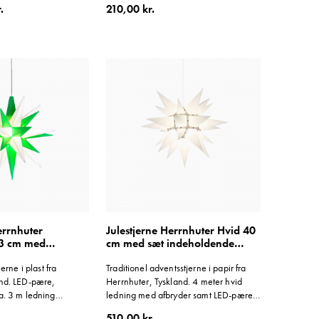
.
210,00 kr.
errnhuter
Julestjerne Herrnhuter Hvid 40
3 cm med
cm med sæt indeholdende
ledning
jerne i plast fra
Traditionel adventsstjerne i papir fra
and. LED-pære,
Herrnhuter, Tyskland. 4 meter hvid
a. 3 m ledning
ledning med afbryder samt LED-pære
net til indendørs brug.
medfølger.
510,00 kr.