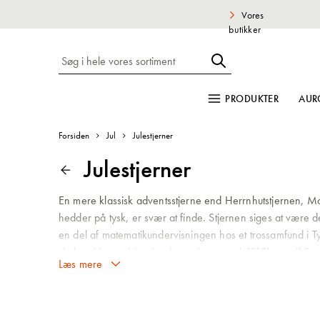
Vores
butikker
PRODUKTER
AUR
Forsiden
Jul
Julestjerner
Julestjerner
En mere klassisk adventsstjerne end Herrnhutstjernen, Mo
hedder på tysk, er svær at finde. Stjernen siges at være 
en del af matematikundervisningen hos et trossamfund i T
skolen. Uanset historien kom stjernerne i 1910'erne til Sve
op til jul. Den tredimensionelle Moraviske stjerne findes i f
indendørs og udendørs brug. Stjernen leveres usamlet, og
videnssider
. De mindste stjerner kan seriekobles sammen ti