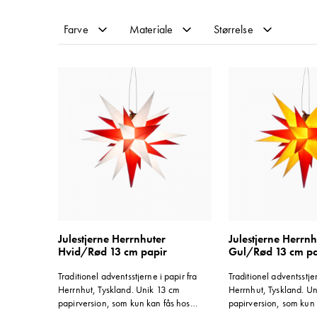
stjerner egner sig til at hænge over bordet såvel som i et 
fra facaden. Flere af vores kunder køber julestjernen i jul
Farve
Materiale
Størrelse
Som altid er det fantasien, der sætter grænserne...
Julestjerne Herrnhuter
Julestjerne Herrnh
Hvid/Rød 13 cm papir
Gul/Rød 13 cm pa
Traditionel adventsstjerne i papir fra
Traditionel adventsstjer
Herrnhut, Tyskland. Unik 13 cm
Herrnhut, Tyskland. U
papirversion, som kun kan fås hos
papirversion, som kun 
Byggfabriken, medmindre man vil tage
Byggfabriken, medmind