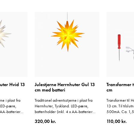
uter Hvid 13
Julestjerne Herrnhuter Gul 13
Transformer ti
cm med batteri
cm
ne i plast fra
Traditionel adventsstjerne i plast fra
Transformer til H
 LED-pære,
Herrnhuter, Tyskland. LED-pære,
13 cm. Til tilslut
x AA-batterier
batteriholder (inkl. 4 x AA-batterier
500mA. Ca. 1,5 
ing medfølger.
1,5V) og ca. 3 m ledning medfølger.
banankontakter
320,00 kr.
110,00 kr.
brug. Farve:
Beregnet til indendørs brug. Farve: Gul.
mulighed for ser
stjerner. Reserve