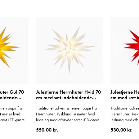
huter Gul 70
Julestjerne Herrnhuter Hvid 70
Julestjerne 
holdende
cm med sæt indeholdende
cm med sæt 
ledning
ledning
ne i papir fra
Traditionel adventsstjerne i papir fra
Traditionel adven
4 meter hvid
Herrnhuter, Tyskland. 4 meter hvid
Herrnhuter, Tysk
 samt LED-pære
ledning med afbryder samt LED-pære
ledning med afb
medfølger.
medfølger.
550,00 kr.
530,00 kr.