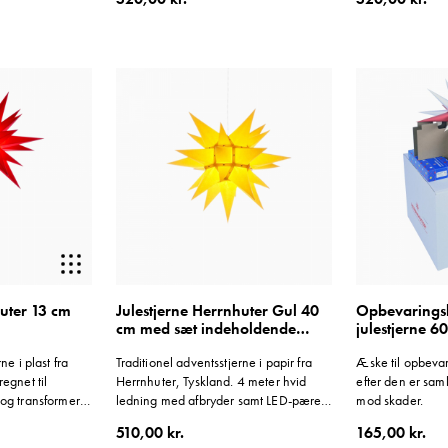
Beregnet til indendørs brug.
huter 13 cm
Julestjerne Herrnhuter Gul 40
Opbevaringsk
cm med sæt indeholdende
julestjerne 6
ledning
ne i plast fra
Traditionel adventsstjerne i papir fra
Æske til opbevar
egnet til
Herrnhuter, Tyskland. 4 meter hvid
efter den er saml
 og transformer
ledning med afbryder samt LED-pære
mod skader.
medfølger.
510,00 kr.
165,00 kr.