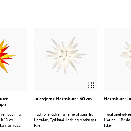
vindue. En udendørs stjerne hænges ofte i et træ eller
i og bruger stjernen som belysning til deres terrasse.
uter
Julestjerne Herrnhuter 60 cm
Herrnhuter ju
pir
ne i papir fra
Traditionel adventsstjerne af papir fra
Traditionel adven
nik 13 cm
Herrnhut, Tyskland. Ledning medfølger
Herrnhut, Tyskl
kan fås hos
ikke.
ikke.
re man vil tage