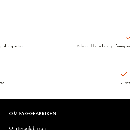
pisk inspiration.
Vi har uddannelse og erfaring inde
lmø.
Vi be
OM BYGGFABRIKEN
Om Byggfabriken