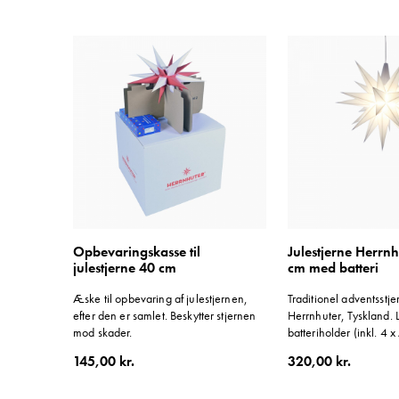
Opbevaringskasse til
Julestjerne Herrnh
julestjerne 40 cm
cm med batteri
Æske til opbevaring af julestjernen,
Traditionel adventsstjer
efter den er samlet. Beskytter stjernen
Herrnhuter, Tyskland.
mod skader.
batteriholder (inkl. 4 
1,5V) og ca. 3 m ledn
145,00 kr.
320,00 kr.
Beregnet til indendørs 
Hvid.