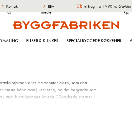
Kontakt
Bliv
Fri fragt fra 1 990 kr.
Gælder i
os
medlem
kg.
OMALING
FLISER & KLINKER
SPECIALBYGGEDE KØKKENER
V
ravia-stjernen eller Herrnhuter Stern, som den
den første håndlavet julestjerne, og det begyndte som
yskland, hvor børnene lavede 25-takkede stjerner i
rige og lagde grunden til, at vi i dag hænger stjerner
lere farver, forskellige størrelser og til både
 du finder en monteringsvejledning på vores
l en kæde med op til fire stjerner, og de store