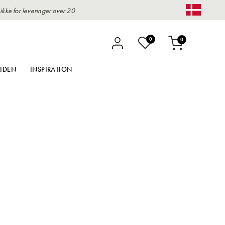
kke for leveringer over 20
Change 
0
0
Indkøbskurv
IDEN
INSPIRATION