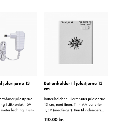
l julestjerne 13
Batteriholder til julestjerne 13
cm
errnhuter julestjerne
Batteriholder til Herrnhuter julestjerne
ning i stikkontakt. 6V
13 cm, med timer. Til 4 AA-batterier
meter ledning. Hun-
1,5V (medfølger). Kun til indendørs
 medfølger med
brug.
110,00 kr.
iekobling af 1-4
del.