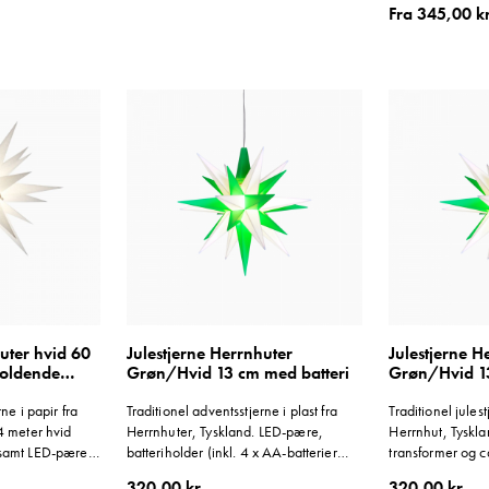
Fra
345,00 kr
 Beregnet til
formator
gul og rød.
uter hvid 60
Julestjerne Herrnhuter
Julestjerne H
holdende
Grøn/Hvid 13 cm med batteri
Grøn/Hvid 1
transformer
ne i papir fra
Traditionel adventsstjerne i plast fra
Traditionel julest
4 meter hvid
Herrnhuter, Tyskland. LED-pære,
Herrnhut, Tyskl
 samt LED-pære
batteriholder (inkl. 4 x AA-batterier
transformer og c
1,5V) og ca. 3 m ledning medfølger.
medfølger. Bereg
320,00 kr.
320,00 kr.