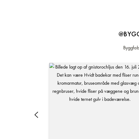
@BYGG
Byggfabr