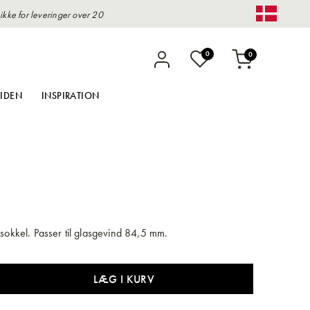
kke for leveringer over 20
Change 
varer
0
0
Indkøbskurv
IDEN
INSPIRATION
rsokkel. Passer til glasgevind 84,5 mm.
LÆG I KURV