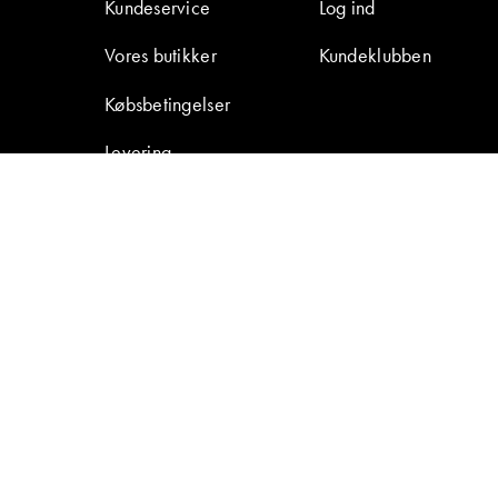
Kundeservice
Log ind
Vores butikker
Kundeklubben
Købsbetingelser
Levering
Retur & reklamation