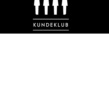
Danmarks eneste kundeklub for
bygningsbevaring og nænsom
renovering med klassiske materialer.
BLIV MEDLEM