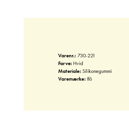
Gå
til
starten
af
billedgalleriet
Varenr.:
730-221
Farve:
Hvid
Materiale:
Silikonegummi
Varemærke:
Ifö