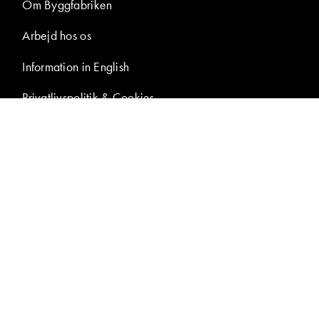
Om Byggfabriken
Arbejd hos os
Information in English
Privatlivspolitik & Cookies
Tilgængelighedserklæring
Samtykke til
billedpublicering
Presseområde