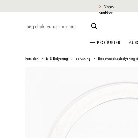
Vores
butikker
PRODUKTER
AUR
Forsiden
El & Belysning
Belysning
Badeværelsesbelysning &
Gå
til
slutningen
af
billedgalleriet