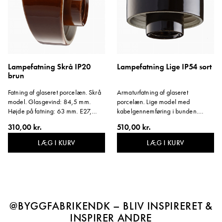
Lampefatning Skrå IP20
Lampefatning Lige IP54 sort
brun
Fatning af glaseret porcelæn. Skrå
Armaturfatning af glaseret
model. Glasgevind: 84,5 mm.
porcelæn. Lige model med
Højde på fatning: 63 mm. E27,
kabelgennemføring i bunden.
75W. Vinkel: 14 grader. Svarer til
Glasgevind: 84,5 mm. Højde for
310,00 kr.
510,00 kr.
farve NCS S8010-Y50R.
fatning: 59 mm. E27, 75W. Svarer
Materiale: Brunglaseret porcelæn.
til farve NCS S9000-N. Materiale:
LÆG I KURV
LÆG I KURV
Sortglaseret porcelæn.
@BYGGFABRIKENDK – BLIV INSPIRERET &
INSPIRER ANDRE