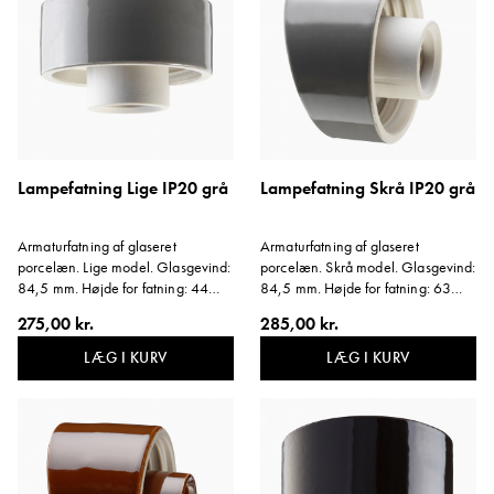
Lampefatning Lige IP20 grå
Lampefatning Skrå IP20 grå
Armaturfatning af glaseret
Armaturfatning af glaseret
porcelæn. Lige model. Glasgevind:
porcelæn. Skrå model. Glasgevind:
84,5 mm. Højde for fatning: 44
84,5 mm. Højde for fatning: 63
mm. E27, 75W. C/C til
mm. E27, 75W. Vinkel: 14 grader.
275,00 kr.
285,00 kr.
vægmontering 60-66 mm. Passer
Svarer til farve NCS S 6502-G.
også i loftdåse med fastgørelse c/c
Materiale: Gråglaseret porcelæn.
LÆG I KURV
LÆG I KURV
70 mm. Svarer til farve NCS S
6502-G. Materiale: Gråglaseret
porcelæn.