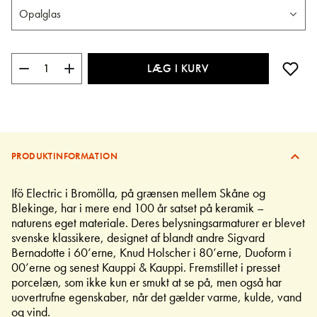
LÆG I KURV
PRODUKTINFORMATION
Ifö Electric i Bromölla, på grænsen mellem Skåne og
Blekinge, har i mere end 100 år satset på keramik –
naturens eget materiale. Deres belysningsarmaturer er blevet
svenske klassikere, designet af blandt andre Sigvard
Bernadotte i 60’erne, Knud Holscher i 80’erne, Duoform i
00’erne og senest Kauppi & Kauppi. Fremstillet i presset
porcelæn, som ikke kun er smukt at se på, men også har
uovertrufne egenskaber, når det gælder varme, kulde, vand
og vind.