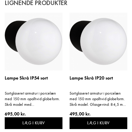
LIGNENDE PRODUKTER
Lampe Skrå IP54 sort
Lampe Skrå IP20 sort
Sortglaseret armatur i porcelæn
Sortglaseret armatur i porcelæn
med 150 mm opalhvid globeform.
med 150 mm opalhvid globeform.
Skrå model med
Skrå model. Glasgevind: 84,5 mm.
kabelgennemføring i bunden.
Diameter på fatning: 100 mm. E27,
695,00 kr.
495,00 kr.
Glasgevind: 84,5 mm. Diameter
75W. Svarer til farve NCS S1502-
på fatning: 100 mm. E27, 75W.
G50Y. Vinkel: 14 grader.
LÆG I KURV
LÆG I KURV
Svarer til farve NCS S1502-G50Y.