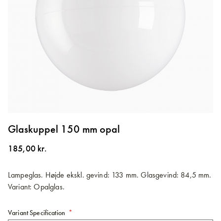
Gå
til
Glaskuppel 150 mm opal
starten
af
185,00 kr.
billedgalleriet
Lampeglas. Højde ekskl. gevind: 133 mm. Glasgevind: 84,5 mm.
Variant: Opalglas.
Variant Specification