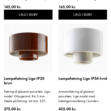
75W. C/C til vægmontering 60-
mm. E27, 75W. Vinkel: 14 grader.
145,00 kr.
165,00 kr.
66 mm. Passer også i loftdåse med
Svarer til farve NCS S1502-G50Y.
fastgørelse C/C 70 mm. Svarer til
Materiale: Hvidglaseret porcelæn.
LÆG I KURV
LÆG I KURV
farve NCS S1502-G50Y.
Materiale: Hvidglaseret porcelæn.
Lampefatning Lige IP20
Lampefatning Lige IP54 hvid
brun
Fatning af glaseret porcelæn. Lige
Armaturfatning af glaseret
model. Glasgevind: 84,5 mm.
porcelæn. Lige model med
Højde på fatning: 44 mm. E27,
kabelgennemføring i bunden.
75W. C/C til vægmontering 60-
Glasgevind: 84,5 mm. Højde for
275,00 kr.
425,00 kr.
66 mm. Passer også i loftdåse med
fatning: 59 mm. E27, 75W. Svarer