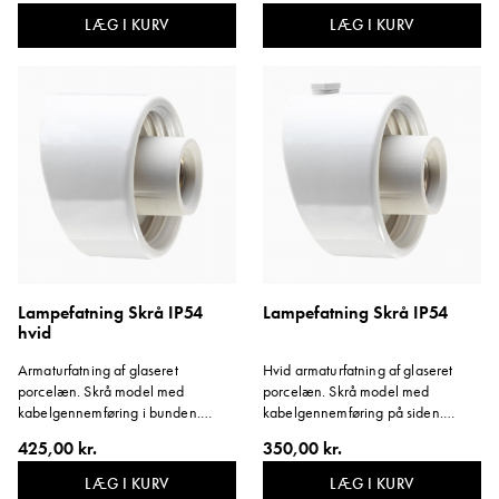
fastgørelse c/c 70 mm. Tilsvarende
til farve NCS S1502-G50Y.
LÆG I KURV
LÆG I KURV
farve NCS S8010-Y50R.
Materiale: Hvidglaseret porcelæn.
Materiale: Brunglaseret porcelæn.
Lampefatning Skrå IP54
Lampefatning Skrå IP54
hvid
Armaturfatning af glaseret
Hvid armaturfatning af glaseret
porcelæn. Skrå model med
porcelæn. Skrå model med
kabelgennemføring i bunden.
kabelgennemføring på siden.
Glasgevind: 84,5 mm. Højde for
Glasgevind: 84,5 mm. Højde for
425,00 kr.
350,00 kr.
fatning: 68 mm. E27, 75W. Vinkel:
fatning: 68 mm. E27, 75W. Svarer
14 grader. Svarer til farve NCS
til farve NCS S1502-G50Y. Vinkel:
LÆG I KURV
LÆG I KURV
S1502-G50Y. Materiale:
14 grader.