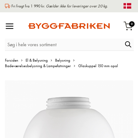
Fri fragt fra 1 990 kr.
Gælder ikke for leveringer over 20 kg.
Chan
Toggle
var
0
Indk
Nav
Forsiden
El & Belysning
Belysning
Badeværelsesbelysning & Lampefatninger
Glaskuppel 150 mm opal
Gå
til
slutningen
af
billedgalleriet