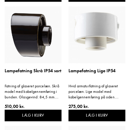
Hvidglaseret porcelæn.
Lampefatning Skrå IP54 sort
Lampefatning Lige IP54
Fatning af glaseret porcelæn. Skrå
Hvid armaturfatning af glaseret
model med kabelgennemføring i
porcelæn. Lige model med
bunden. Glasgevind: 84,5 mm.
kabelgennemføring på siden.
Højde på fatning: 68 mm. E27,
Glasgevind: 84,5 mm. Højde for
510,00 kr.
275,00 kr.
75W. Vinkel: 14 grader. Svarer til
fatning: 55 mm. E27, 75W. Svarer
farve NCS S9000-N. Materiale:
til farve NCS S1502-G50Y.
LÆG I KURV
LÆG I KURV
sortglaseret porcelæn.