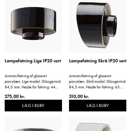
Lampefatning Lige IP20 sort
Lampefatning Skrå IP20 sort
Armaturfatning af glaseret
Armaturfatning af glaseret
porcelæn. Lige model. Glasgevind:
porcelæn. Skrå model. Glasgevind:
84,5 mm. Højde for fatning: 44
84,5 mm. Højde for fatning: 63
mm. E27, 75W. C/C til
mm. E27, 75W. Vinkel: 14 grader.
275,00 kr.
310,00 kr.
vægmontering 60-66 mm. Passer
Svarer til farve NCS S9000-N.
også i loftdåse med fastgørelse
Materiale: Sortglaseret porcelæn.
LÆG I KURV
LÆG I KURV
C/C 70 mm. Svarer til farve NCS
S9000-N. Materiale: Sortglaseret
porcelæn.