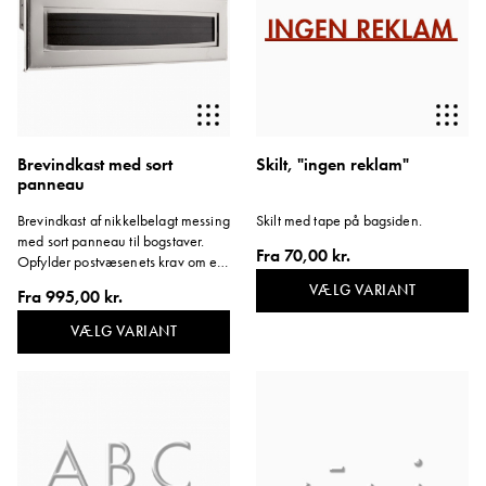
Brevindkast med sort
Skilt, "ingen reklam"
panneau
Brevindkast af nikkelbelagt messing
Skilt med tape på bagsiden.
med sort panneau til bogstaver.
Fra
70,00 kr.
Opfylder postvæsenets krav om en
åbningskraft på maksimalt 8
VÆLG VARIANT
Fra
995,00 kr.
Newton.
VÆLG VARIANT