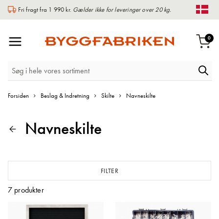
Fri fragt fra 1 990 kr.
Gælder ikke for leveringer over 20 kg.
Chan
Toggle
var
0
Indk
Nav
Forsiden
Beslag & Indretning
Skilte
Navneskilte
Navneskilte
FILTER
7
produkter