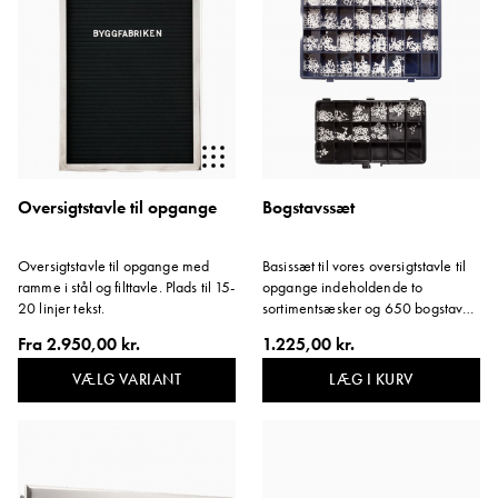
Oversigtstavle til opgange
Bogstavssæt
Oversigtstavle til opgange med
Basissæt til vores oversigtstavle til
ramme i stål og filttavle. Plads til 15-
opgange indeholdende to
20 linjer tekst.
sortimentsæsker og 650 bogstaver.
Den store æske har 32 rum, og
Fra
2.950,00 kr.
1.225,00 kr.
den lille har 18 rum. Højden på
bogstaverne er 13 mm.
VÆLG VARIANT
LÆG I KURV