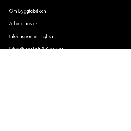
Om Byggfabriken
Arbejd hos os
Information in English
Privatlivspolitik & Cookies
Tilgængelighedserklæring
Samtykke til
billedpublicering
Presseområde