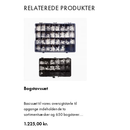
RELATEREDE PRODUKTER
Bogstavssæt
Basissæt til vores oversigtstavle til
opgange indeholdende to
sortimentsæsker og 650 bogstaver.
Den store æske har 32 rum, og den
1.225,00 kr.
lille har 18 rum. Højden på