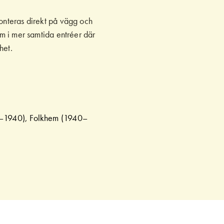
Monteras direkt på vägg och
om i mer samtida entréer där
het.
0–1940), Folkhem (1940–