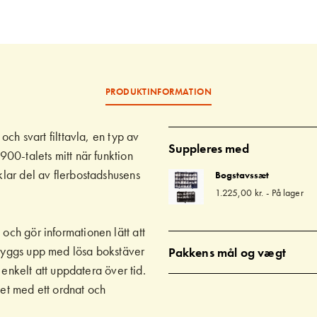
PRODUKTINFORMATION
 och svart filttavla, en typ av
Suppleres med
1900-talets mitt när funktion
klar del av flerbostadshusens
Bogstavssæt
1.225,00 kr.
-
På lager
och gör informationen lätt att
 byggs upp med lösa bokstäver
Pakkens mål og vægt
et enkelt att uppdatera över tid.
tet med ett ordnat och