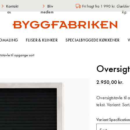
Kontakt
Bliv
Fri fragt fra 1 990 kr.
Gælder i
os
medlem
kg.
OMALING
FLISER & KLINKER
SPECIALBYGGEDE KØKKENER
V
tstavle til opgange sort
Oversigt
2.950,00 kr.
Oversigtstavle til 
tekst. Variant: Sort
Variant Specificatio