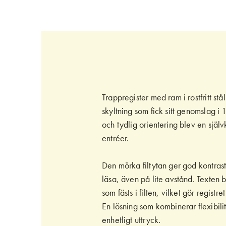
Gå
til
starten
af
billedgalleriet
Trappregister med ram i rostfritt stål
skyltning som fick sitt genomslag i 
och tydlig orientering blev en själv
entréer.
Den mörka filtytan ger god kontrast 
läsa, även på lite avstånd. Texten
som fästs i filten, vilket gör registr
En lösning som kombinerar flexibili
enhetligt uttryck.