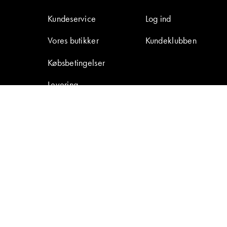
Kundeservice
Log ind
Vores butikker
Kundeklubben
Købsbetingelser
Levering
Retur & reklamation