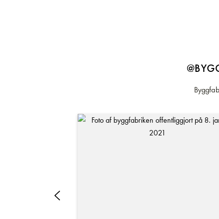
bogstaverne er 13 mm.
@BYGG
Byggfabr