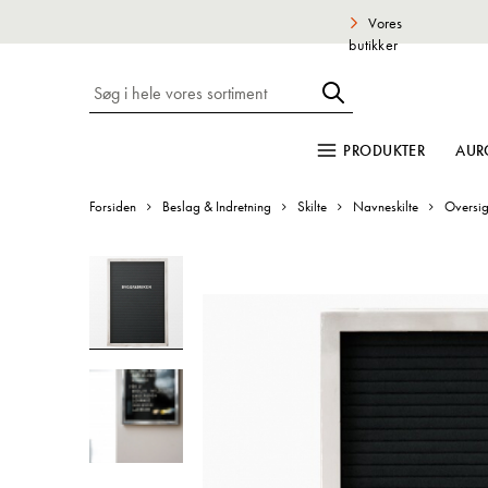
Vores
butikker
PRODUKTER
AUR
Forsiden
Beslag & Indretning
Skilte
Navneskilte
Oversig
Gå
til
slutningen
af
billedgalleriet