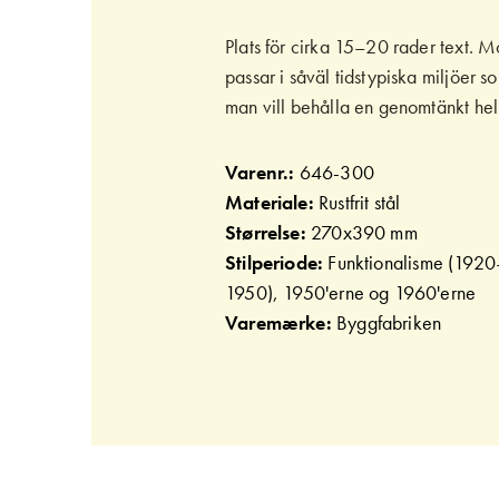
Plats för cirka 15–20 rader text. 
passar i såväl tidstypiska miljöer s
man vill behålla en genomtänkt hel
Varenr.:
646-300
Materiale:
Rustfrit stål
Størrelse:
270x390 mm
Stilperiode:
Funktionalisme (192
1950), 1950'erne og 1960'erne
Varemærke:
Byggfabriken