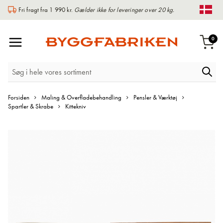
Fri fragt fra 1 990 kr.
Gælder ikke for leveringer over 20 kg.
Chan
Toggle
var
0
Indk
Nav
Forsiden
Maling & Overfladebehandling
Pensler & Værktøj
Spartler & Skrabe
Kittekniv
Gå
til
slutningen
af
billedgalleriet