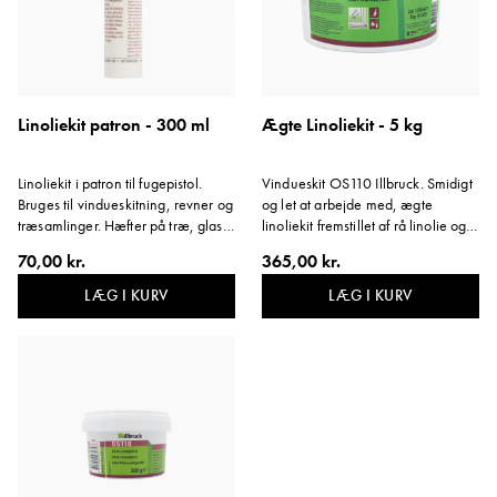
Linoliekit patron - 300 ml
Ægte Linoliekit - 5 kg
Linoliekit i patron til fugepistol.
Vindueskit OS110 Illbruck. Smidigt
Bruges til vindueskitning, revner og
og let at arbejde med, ægte
træsamlinger. Hæfter på træ, glas
linoliekit fremstillet af rå linolie og
og metal. Kan overmales med
kridt. Vindueskittet er produceret i
70,00 kr.
365,00 kr.
linoliemaling umiddelbart efter
Sverige og anbefales af
påføring.
Riksantikvarieämbetet. Størrelse: 5
LÆG I KURV
LÆG I KURV
kg.