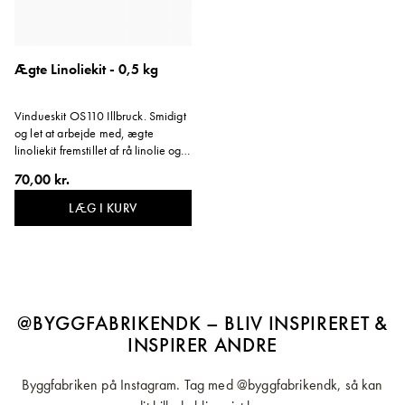
Ægte Linoliekit - 0,5 kg
Vindueskit OS110 Illbruck. Smidigt
og let at arbejde med, ægte
linoliekit fremstillet af rå linolie og
kridt. Vindueskittet er produceret i
70,00 kr.
Sverige og anbefales af
Riksantikvarieämbetet. Størrelse:
LÆG I KURV
0,5 kg.
@BYGGFABRIKENDK – BLIV INSPIRERET &
INSPIRER ANDRE
Byggfabriken på Instagram. Tag med @byggfabrikendk, så kan