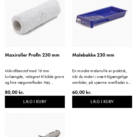
Maxiroller Profin 230 mm
Malebakke 230 mm
Mikrofiberstof med 16 mm
En mindre malerrulle er praktisk,
luvlængde, velegnet til både grove
når du maler i svært tilgængelige
og fine vægoverflader. Høj
områder, på ujævne overflader og
kapacitet, drypfri og uden fnug.
gerne vil nå ind i hjørner. Ideelt
80,00 kr.
60,00 kr.
Efterlader en glat overfladefinish.
valg til mindre flader, møbler, døre
Bredde: 230 mm.
og træværk, når du ikke ønsker at
LÆG I KURV
LÆG I KURV
male med en pensel. Størrelse:
320x340 mm.