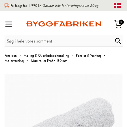
Fri fragt fra 1 990 kr.
Gælder ikke for leveringer over 20 kg.
Chan
Toggle
var
0
Indk
Nav
Forsiden
Maling & Overfladebehandling
Pensler & Værktøj
Malerværktøj
Maxiroller Profin 180 mm
Gå
til
slutningen
af
billedgalleriet