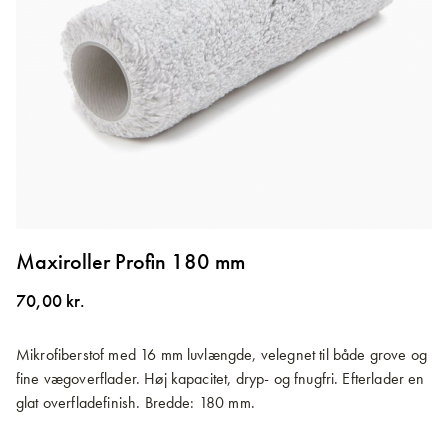
Gå
til
Maxiroller Profin 180 mm
starten
af
70,00 kr.
billedgalleriet
Mikrofiberstof med 16 mm luvlængde, velegnet til både grove og
fine vægoverflader. Høj kapacitet, dryp- og fnugfri. Efterlader en
glat overfladefinish. Bredde: 180 mm.