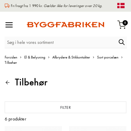
Fri fragt fra 1 990 kr.
Gælder ikke for leveringer over 20 kg.
Chan
Toggle
var
0
Indk
Nav
Forsiden
El & Belysning
Afbrydere & Stikkontakter
Sort porcelæn
Tilbehør
Tilbehør
FILTER
6
produkter