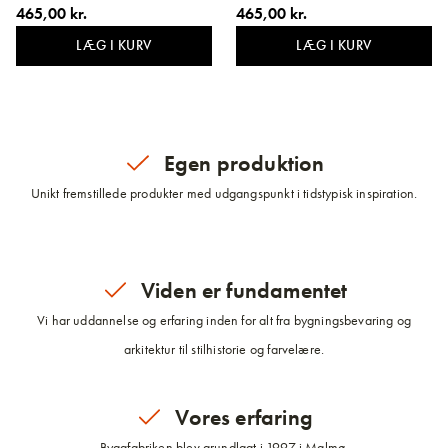
465,00 kr.
465,00 kr.
LÆG I KURV
LÆG I KURV
Egen produktion
Unikt fremstillede produkter med udgangspunkt i tidstypisk inspiration.
Viden er fundamentet
Vi har uddannelse og erfaring inden for alt fra bygningsbevaring og
arkitektur til stilhistorie og farvelære.
Vores erfaring
Byggfabriken blev grundlagt i 1997 i Malmø.