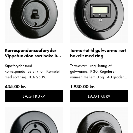
Korrespondanceafbryder
Termostat til gulvvarme sort
Vippefunktion sort bakelit
bakelit med ring
med ring
Kipafbryder med
Termostat til regulering af
korrespondancefunktion. Komplet
gulvvarme. IP 30. Regulerer
med sort ring. 10A 250V.
varmen mellem 0 og +40 grader
Celsius. Leveres komplet med sort
435,00 kr.
1.930,00 kr.
ring, sensorkabel og dæksel.
LÆG I KURV
LÆG I KURV