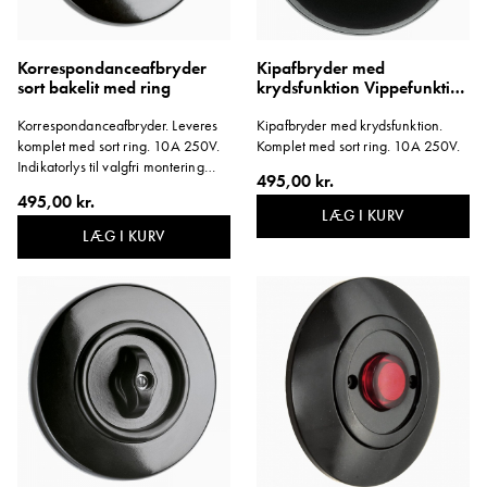
Korrespondanceafbryder
Kipafbryder med
sort bakelit med ring
krydsfunktion Vippefunktion
sort bakelit med ring
Korrespondanceafbryder. Leveres
Kipafbryder med krydsfunktion.
komplet med sort ring. 10A 250V.
Komplet med sort ring. 10A 250V.
Indikatorlys til valgfri montering
495,00 kr.
medfølger. Indikatoren lyser, når
495,00 kr.
lampen i rummet er tændt.
LÆG I KURV
LÆG I KURV