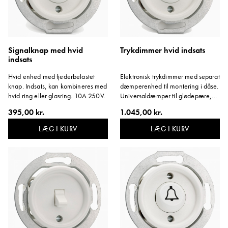
Signalknap med hvid
Trykdimmer hvid indsats
indsats
Hvid enhed med fjederbelastet
Elektronisk trykdimmer med separat
knap. Indsats, kan kombineres med
dæmperenhed til montering i dåse.
hvid ring eller glasring. 10A 250V.
Universaldæmper til glødepære,
230V halogen samt LED af høj
395,00 kr.
1.045,00 kr.
kvalitet. Kan kobles. Kombineres
med hvid ring.
LÆG I KURV
LÆG I KURV