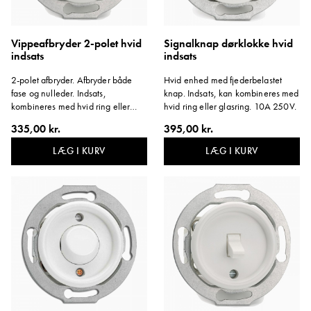
Vippeafbryder 2-polet hvid
Signalknap dørklokke hvid
indsats
indsats
2-polet afbryder. Afbryder både
Hvid enhed med fjederbelastet
fase og nulleder. Indsats,
knap. Indsats, kan kombineres med
kombineres med hvid ring eller
hvid ring eller glasring. 10A 250V.
glasring. 10A 250V.
335,00 kr.
395,00 kr.
LÆG I KURV
LÆG I KURV