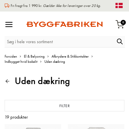
Fri fragt fra 1 990 kr.
Gælder ikke for leveringer over 20 kg.
Chan
Toggle
var
0
Indk
Nav
Forsiden
El & Belysning
Afbrydere & Stikkontakter
Indbygget hvid bakelit
Uden dækring
Uden dækring
FILTER
19
produkter