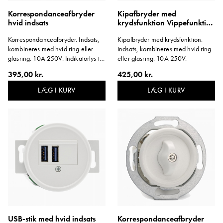
Korrespondanceafbryder
Kipafbryder med
hvid indsats
krydsfunktion Vippefunktion
hvid indsats
Korrespondanceafbryder. Indsats,
Kipafbryder med krydsfunktion.
kombineres med hvid ring eller
Indsats, kombineres med hvid ring
glasring. 10A 250V. Indikatorlys til
eller glasring. 10A 250V.
valgfri montering medfølger.
395,00 kr.
425,00 kr.
Indikatoren lyser, når lampen i
rummet er tændt.
LÆG I KURV
LÆG I KURV
USB-stik med hvid indsats
Korrespondanceafbryder