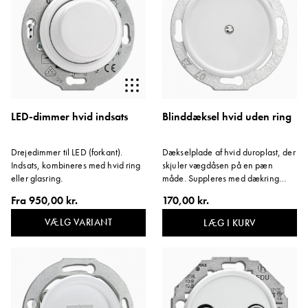
LED-dimmer hvid indsats
Blinddæksel hvid uden ring
Drejedimmer til LED (forkant).
Dækselplade af hvid duroplast, der
Indsats, kombineres med hvid ring
skjuler vægdåsen på en pæn
eller glasring.
måde. Suppleres med dækring
eller en anden ramme af hvid
Fra
950,00 kr.
170,00 kr.
duroplast.
VÆLG VARIANT
LÆG I KURV