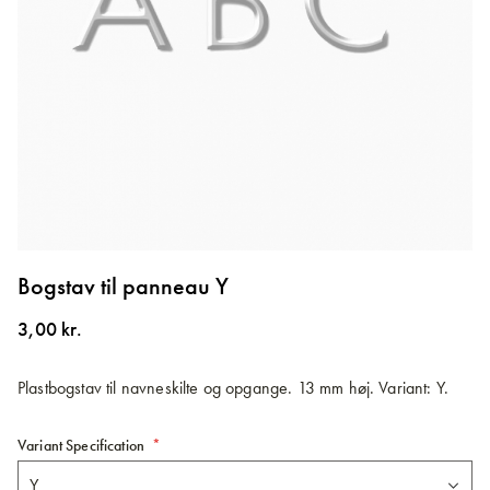
Gå
til
Bogstav til panneau Y
starten
af
3,00 kr.
billedgalleriet
Plastbogstav til navneskilte og opgange. 13 mm høj. Variant: Y.
Variant Specification