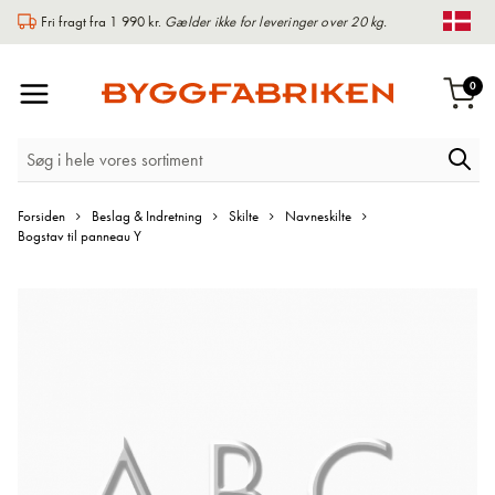
Fri fragt fra 1 990 kr.
Gælder ikke for leveringer over 20 kg.
Chan
Toggle
var
0
Indk
Nav
Forsiden
Beslag & Indretning
Skilte
Navneskilte
Bogstav til panneau Y
Gå
til
slutningen
af
billedgalleriet