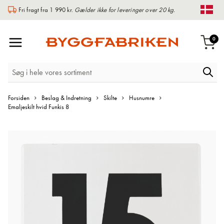
Fri fragt fra 1 990 kr.
Gælder ikke for leveringer over 20 kg.
Chan
Toggle
var
0
Indk
Nav
Forsiden
Beslag & Indretning
Skilte
Husnumre
Emaljeskilt hvid Funkis 8
Gå
til
slutningen
af
billedgalleriet