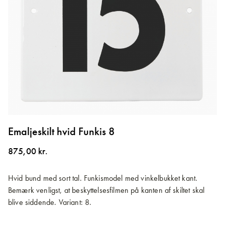
Gå
til
Emaljeskilt hvid Funkis 8
starten
af
875,00 kr.
billedgalleriet
Hvid bund med sort tal. Funkismodel med vinkelbukket kant.
Bemærk venligst, at beskyttelsesfilmen på kanten af skiltet skal
blive siddende. Variant: 8.