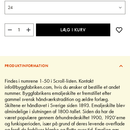
LÆG I KURV
PRODUKTINFORMATION
Findes i numrene 1-50 i Scroll-listen. Kontakt
info@byggfabriken.com, hvis du ønsker at bestille et andet
nummer. Byggfabrikens emaljeskilte er fremstillet efter
gammel svensk håndværkstradition og ældre forlæg.
Skiltene er håndlavet i Sverige siden 1893. Emaljeskilte blev
almindelige i slutningen af 1800-tallet. Siden da har de
været populære gennem århundredeskiftet 1900, 1920’erne
og funkisperioden, især på grund af deres levende overflade
og fordi de forbliver blanke og flotte over tid. Emaljen gør