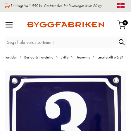
Fri fragt fra 1 990 kr.
Gælder ikke for leveringer over 20 kg.
Chan
Toggle
var
0
Indk
Nav
Forsiden
Beslag & Indretning
Skilte
Husnumre
Emaljeskilt blå 24
Gå
til
slutningen
af
billedgalleriet