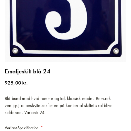
Gå
til
Emaljeskilt blå 24
starten
af
925,00 kr.
billedgalleriet
Blå bund med hvid ramme og tal, klassisk model. Bemærk
venligst, at beskyttelsesfilmen på kanten af skiltet skal blive
siddende. Variant: 24.
Variant Specification