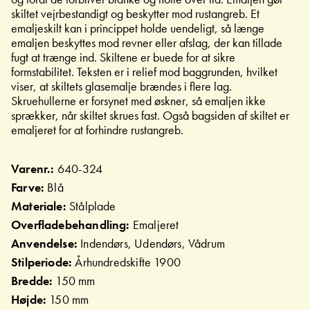
skiltet vejrbestandigt og beskytter mod rustangreb. Et
emaljeskilt kan i princippet holde uendeligt, så længe
emaljen beskyttes mod revner eller afslag, der kan tillade
fugt at trænge ind. Skiltene er buede for at sikre
formstabilitet. Teksten er i relief mod baggrunden, hvilket
viser, at skiltets glasemalje brændes i flere lag.
Skruehullerne er forsynet med øskner, så emaljen ikke
sprækker, når skiltet skrues fast. Også bagsiden af skiltet er
emaljeret for at forhindre rustangreb.
Varenr.:
640-324
Farve:
Blå
Materiale:
Stålplade
Overfladebehandling:
Emaljeret
Anvendelse:
Indendørs, Udendørs, Vådrum
Stilperiode:
Århundredskifte 1900
Bredde:
150 mm
Højde:
150 mm