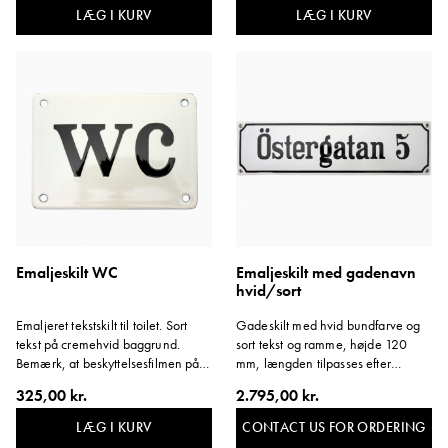
LÆG I KURV
LÆG I KURV
Emaljeskilt WC
Emaljeskilt med gadenavn
hvid/sort
Emaljeret tekstskilt til toilet. Sort
Gadeskilt med hvid bundfarve og
tekst på cremehvid baggrund.
sort tekst og ramme, højde 120
Bemærk, at beskyttelsesfilmen på
mm, længden tilpasses efter
skiltets kant skal blive siddende.
gadenavnet. Prisen gælder for 10
325,00 kr.
2.795,00 kr.
Variant: WC.
tegn. Det er i øjeblikket ikke muligt
at bestille disse skilte online.
CONTACT US FOR ORDERING
LÆG I KURV
Bestilling foretages i butikken eller