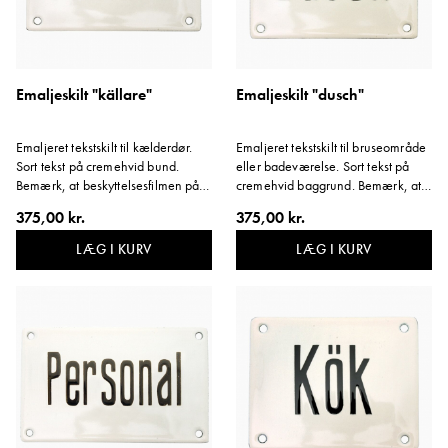
Emaljeskilt "källare"
Emaljeskilt "dusch"
Emaljeret tekstskilt til kælderdør.
Emaljeret tekstskilt til bruseområde
Sort tekst på cremehvid bund.
eller badeværelse. Sort tekst på
Bemærk, at beskyttelsesfilmen på
cremehvid baggrund. Bemærk, at
skiltets kant skal blive siddende.
beskyttelsesfilmen på skiltets kant
375,00 kr.
375,00 kr.
Variant: Kælder.
skal blive siddende. Variant: Bruser.
LÆG I KURV
LÆG I KURV