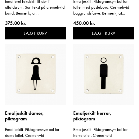
Emaljeret tekstskilt til dør til
Emaljeskilt. Piktogramsymbol for
affaldsrum. Sort tekst på cremehvid
toilet med puslebord. Cremehvid
bund. Bemærk, at
baggrundsfarve. Bemærk, at
beskyttelsesfilmen på skiltets kant
beskyttelsesfilmen på skiltets kant
375,00 kr.
450,00 kr.
skal blive siddende. Variant:
skal blive siddende. Variant:
Affaldsrum.
Puslerum.
LÆG I KURV
LÆG I KURV
Emaljeskilt damer,
Emaljeskilt herrer,
piktogram
piktogram
Emaljeskilt. Piktogramsymbol for
Emaljeskilt. Piktogramsymbol for
dametoilet. Cremehvid
herretoilet. Cremehvid