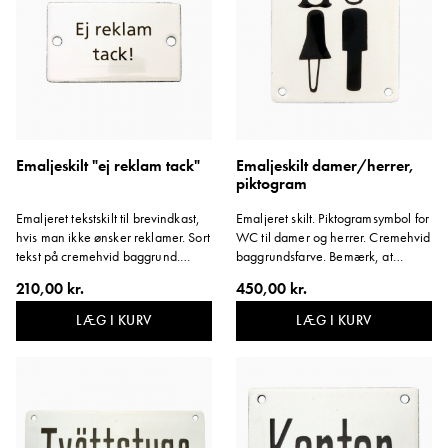
Emaljeskilt "ej reklam tack"
Emaljeskilt damer/herrer,
piktogram
Emaljeret tekstskilt til brevindkast,
Emaljeret skilt. Piktogramsymbol for
hvis man ikke ønsker reklamer. Sort
WC til damer og herrer. Cremehvid
tekst på cremehvid baggrund.
baggrundsfarve. Bemærk, at
Bemærk, at beskyttelsesfilmen på
beskyttelsesfilmen på skiltets kant
210,00 kr.
450,00 kr.
skiltets kant skal blive siddende.
skal blive siddende. Variant:
Variant: Ingen reklamer, tak.
Damer/Herrer.
LÆG I KURV
LÆG I KURV