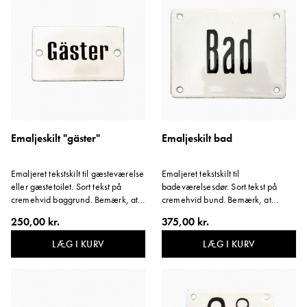
Emaljeskilt "gäster"
Emaljeskilt bad
Emaljeret tekstskilt til gæsteværelse
Emaljeret tekstskilt til
eller gæstetoilet. Sort tekst på
badeværelsesdør. Sort tekst på
cremehvid baggrund. Bemærk, at
cremehvid bund. Bemærk, at
beskyttelsesfilmen på skiltets kant
beskyttelsesfilmen på skiltets kant
250,00 kr.
375,00 kr.
skal blive siddende. Variant:
skal blive siddende. Variant: Bad.
Gæster.
LÆG I KURV
LÆG I KURV