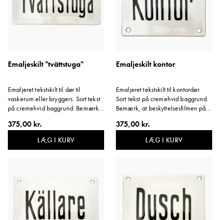
Emaljeskilt "tvättstuga"
Emaljeskilt kontor
Emaljeret tekstskilt til dør til
Emaljeret tekstskilt til kontordør.
vaskerum eller bryggers. Sort tekst
Sort tekst på cremehvid baggrund.
på cremehvid baggrund. Bemærk,
Bemærk, at beskyttelsesfilmen på
at beskyttelsesfilmen på skiltets
skiltets kant skal blive siddende.
375,00 kr.
375,00 kr.
kant skal blive siddende. Variant:
Variant: Kontor.
Vaskerum.
LÆG I KURV
LÆG I KURV