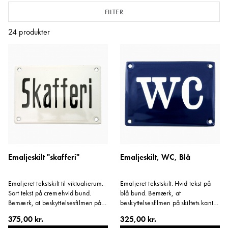
Personal, Vaskerum og Rengøring. Men her finder du også det,
FILTER
som mange af os drømmer om at kunne sætte op; et emaljeskilt til
spisekammeret.
24
produkter
Emaljeskilt "skafferi"
Emaljeskilt, WC, Blå
Emaljeret tekstskilt til viktualierum.
Emaljeret tekstskilt. Hvid tekst på
Sort tekst på cremehvid bund.
blå bund. Bemærk, at
Bemærk, at beskyttelsesfilmen på
beskyttelsesfilmen på skiltets kant
skiltets kant skal blive siddende.
skal blive siddende.
375,00 kr.
325,00 kr.
Variant: Viktualierum.