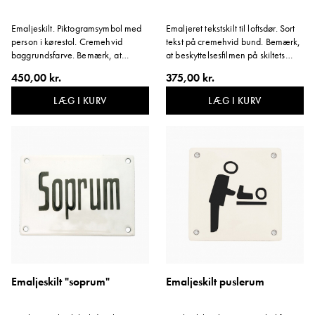
Emaljeskilt. Piktogramsymbol med
Emaljeret tekstskilt til loftsdør. Sort
person i kørestol. Cremehvid
tekst på cremehvid bund. Bemærk,
baggrundsfarve. Bemærk, at
at beskyttelsesfilmen på skiltets
beskyttelsesfilmen på skiltets kant
kant skal blive siddende. Variant:
450,00 kr.
375,00 kr.
skal blive siddende. Variant: RWC
Loft.
LÆG I KURV
LÆG I KURV
Emaljeskilt "soprum"
Emaljeskilt puslerum