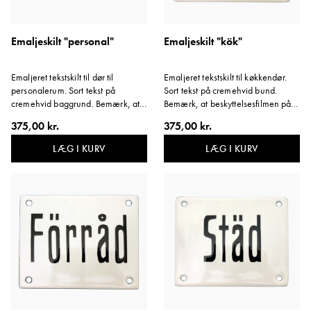
Emaljeskilt "personal"
Emaljeskilt "kök"
Emaljeret tekstskilt til dør til
Emaljeret tekstskilt til køkkendør.
personalerum. Sort tekst på
Sort tekst på cremehvid bund.
cremehvid baggrund. Bemærk, at
Bemærk, at beskyttelsesfilmen på
beskyttelsesfilmen på skiltets kant
skiltets kant skal blive siddende.
375,00 kr.
375,00 kr.
skal blive siddende. Variant:
Variant: Køkken.
Personale.
LÆG I KURV
LÆG I KURV