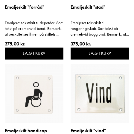
Emaljeskilt "förråd"
Emaljeskilt "städ"
Emaljeret tekstskilt til depotdør. Sort
Emaljeret tekstskilt til
tekst på cremehvid bund. Bemærk,
rengøringsskab. Sort tekst på
at beskyttelsesfilmen på skiltets
cremehvid baggrund. Bemærk, at
kant skal blive siddende. Variant:
beskyttelsesfilmen på skiltets kant
375,00 kr.
375,00 kr.
Depot.
skal blive siddende. Variant:
Rengøring.
LÆG I KURV
LÆG I KURV
Emaljeskilt handicap
Emaljeskilt "vind"