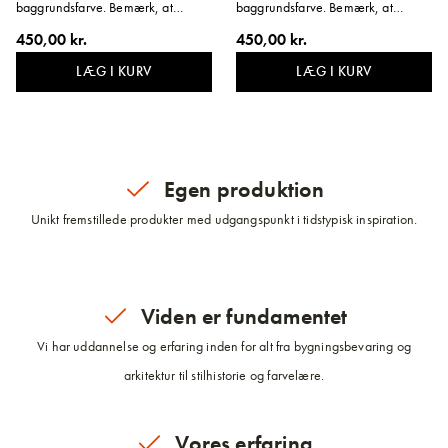
baggrundsfarve. Bemærk, at
baggrundsfarve. Bemærk, at
beskyttelsesfilmen på skiltets kant
beskyttelsesfilmen på skiltets kant
450,00 kr.
450,00 kr.
skal blive siddende. Variant:
skal blive siddende. Variant: Herrer.
Damer.
LÆG I KURV
LÆG I KURV
Egen produktion
Unikt fremstillede produkter med udgangspunkt i tidstypisk inspiration.
Viden er fundamentet
Vi har uddannelse og erfaring inden for alt fra bygningsbevaring og
arkitektur til stilhistorie og farvelære.
Vores erfaring