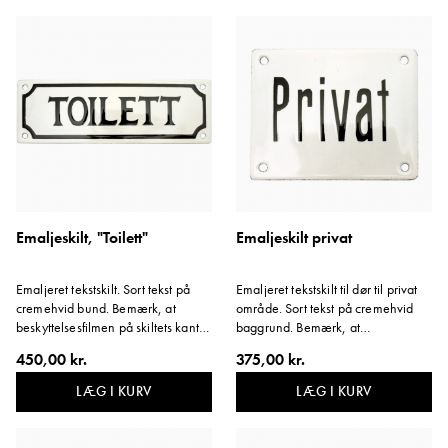
via kundeservice.
Emaljeskilt, "Toilett"
Emaljeskilt privat
Emaljeret tekstskilt. Sort tekst på
Emaljeret tekstskilt til dør til privat
cremehvid bund. Bemærk, at
område. Sort tekst på cremehvid
beskyttelsesfilmen på skiltets kant
baggrund. Bemærk, at
skal blive siddende.
beskyttelsesfilmen på skiltets kant
450,00 kr.
375,00 kr.
skal blive siddende. Variant: Privat.
LÆG I KURV
LÆG I KURV