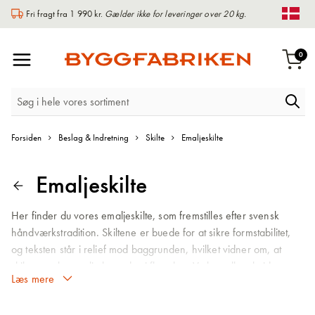
Fri fragt fra 1 990 kr.
Gælder ikke for leveringer over 20 kg.
Chan
Toggle
var
0
Indk
Nav
Forsiden
Beslag & Indretning
Skilte
Emaljeskilte
Emaljeskilte
Her finder du vores emaljeskilte, som fremstilles efter svensk
håndværkstradition. Skiltene er buede for at sikre formstabilitet,
og teksten står i relief mod baggrunden, hvilket vidner om, at
skiltenes glasemalje brændes i flere lag. Vælg mellem hvid
emaljeskilt med sort tekst og blå emaljeskilt med hvid tekst.
Udvalget indeholder mange forskellige budskaber som WC,