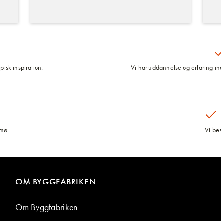
pisk inspiration.
Vi har uddannelse og erfaring inde
lmø.
Vi be
OM BYGGFABRIKEN
Om Byggfabriken