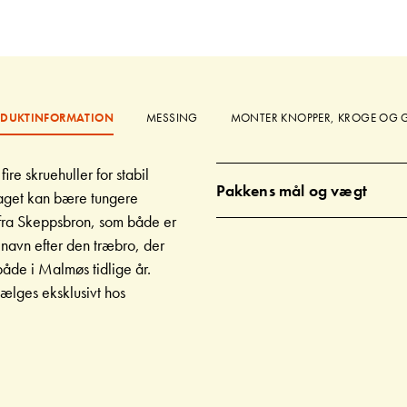
DUKTINFORMATION
MESSING
MONTER KNOPPER, KROGE OG 
re skruehuller for stabil
Pakkens mål og vægt
laget kan bære tungere
n fra Skeppsbron, som både er
navn efter den træbro, der
åde i Malmøs tidlige år.
sælges eksklusivt hos