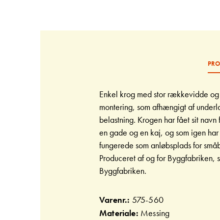
Gå
til
starten
af
billedgalleriet
PRO
Enkel krog med stor rækkevidde og fi
montering, som afhængigt af under
belastning. Krogen har fået sit nav
en gade og en kaj, og som igen har 
fungerede som anløbsplads for småb
Produceret af og for Byggfabriken, 
Byggfabriken.
Varenr.:
575-560
Materiale:
Messing