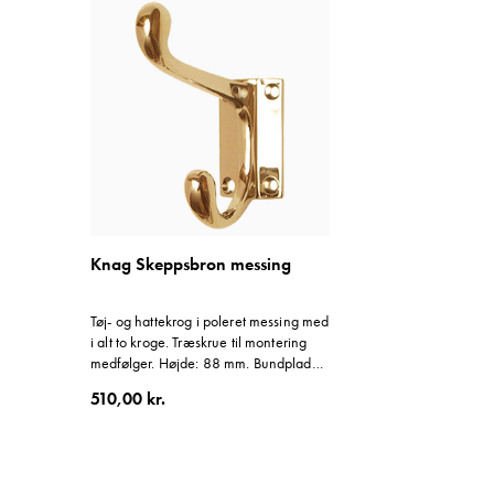
Knag Skeppsbron messing
Tøj- og hattekrog i poleret messing med
i alt to kroge. Træskrue til montering
medfølger. Højde: 88 mm. Bundplade:
30x50 mm. Stikker 83 mm ud fra
510,00 kr.
væggen.