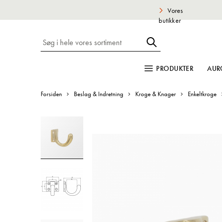
Vores
butikker
PRODUKTER
AUR
Forsiden
Beslag & Indretning
Kroge & Knager
Enkeltkroge
Gå
til
slutningen
af
billedgalleriet