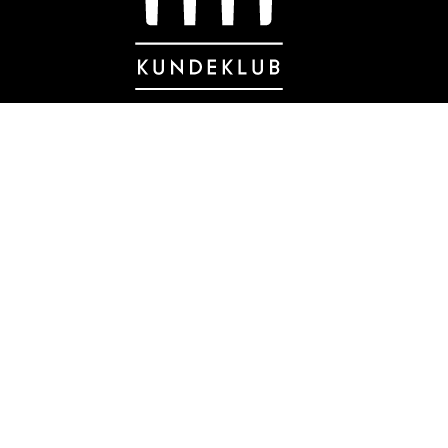
Danmarks eneste kundeklub for
bygningsbevaring og nænsom
renovering med klassiske materialer.
BLIV MEDLEM