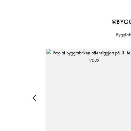
@BYGG
Byggfabr