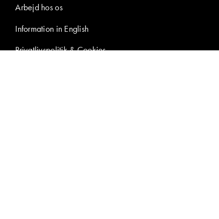
Arbejd hos os
Information in English
Privatlivspolitik & Cookies
Tilgængelighedserklæring
Samtykke til
billedpublicering
Presseområde