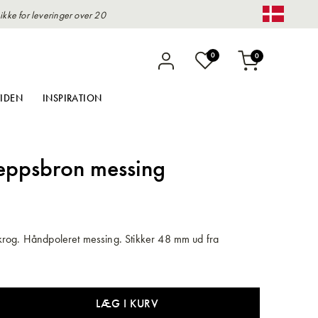
kke for leveringer over 20
Change 
varer
0
0
Indkøbskurv
IDEN
INSPIRATION
eppsbron messing
rog. Håndpoleret messing. Stikker 48 mm ud fra
LÆG I KURV