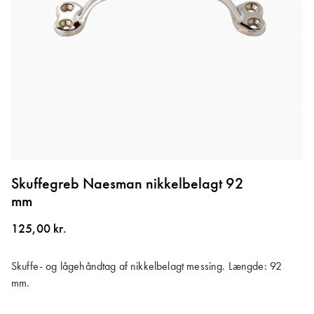
Gå
til
Skuffegreb Naesman nikkelbelagt 92
starten
mm
af
billedgalleriet
125,00 kr.
Skuffe- og lågehåndtag af nikkelbelagt messing. Længde: 92
mm.