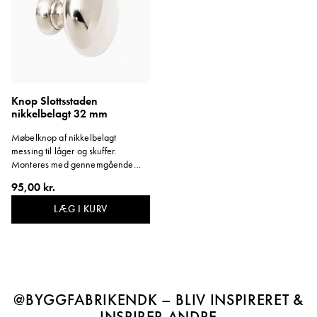
Knop Slottsstaden
nikkelbelagt 32 mm
Møbelknop af nikkelbelagt
messing til låger og skuffer.
Monteres med gennemgående
M4-skrue. Diameter: 32 mm.
95,00 kr.
LÆG I KURV
@BYGGFABRIKENDK – BLIV INSPIRERET &
INSPIRER ANDRE