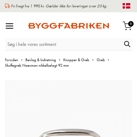
Fri fragt fra 1 990 kr.
Gælder ikke for leveringer over 20 kg.
Chan
Toggle
var
0
Indk
Nav
Forsiden
Beslag & Indretning
Knopper & Greb
Greb
Skuffegreb Naesman nikkelbelagt 92 mm
Gå
til
slutningen
af
billedgalleriet