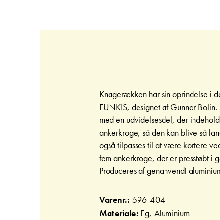
Gå
til
starten
af
billedgalleriet
Knagerækken har sin oprindelse i de
FUNKIS, designet af Gunnar Bolin
med en udvidelsesdel, der indehold
ankerkroge, så den kan blive så la
også tilpasses til at være kortere ve
fem ankerkroge, der er presstøbt i 
Produceres af genanvendt aluminiu
Varenr.:
596-404
Materiale:
Eg, Aluminium