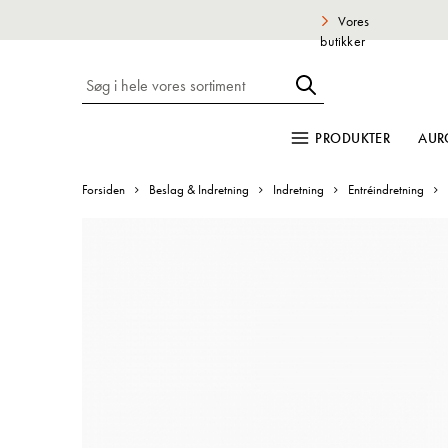
Vores
butikker
PRODUKTER
AUR
Forsiden
Beslag & Indretning
Indretning
Entréindretning
Gå
til
slutningen
af
billedgalleriet