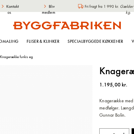
Kontakt
Bliv
Fri fragt fra 1 990 kr.
Gælder i
os
medlem
kg.
OMALING
FLISER & KLINKER
SPECIALBYGGEDE KØKKENER
V
Knagerække funkis eg
Knageræ
1.195,00 kr.
Knagerække med b
medfølger. Længd
Gunnar Bolin.