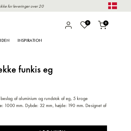
kke for leveringer over 20
Change 
varer
0
0
Indkøbskurv
IDEN
INSPIRATION
kke funkis eg
eslag af aluminium og rundstok af eg, 5 kroge
e: 1000 mm. Dybde: 32 mm, højde: 190 mm. Designet af