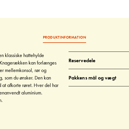
PRODUKTINFORMATION
n klassiske hattehylde
Reservedele
. Knagerækken kan forlænges
er mellemkonsol, rør og
ng, som du ønsker. Den kan
Pakkens mål og vægt
d at afkorte røret. Hver del har
genanvendt aluminium.
m.