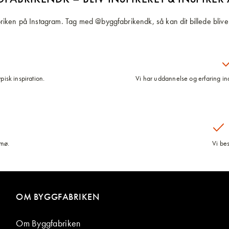
iken på Instagram. Tag med @byggfabrikendk, så kan dit billede blive 
pisk inspiration.
Vi har uddannelse og erfaring inde
lmø.
Vi be
OM BYGGFABRIKEN
Om Byggfabriken