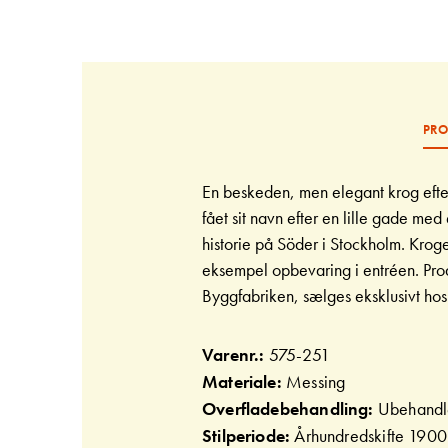
Gå
til
starten
af
billedgalleriet
PRO
En beskeden, men elegant krog efte
fået sit navn efter en lille gade med 
historie på Söder i Stockholm. Krogen
eksempel opbevaring i entréen. Prod
Byggfabriken, sælges eksklusivt ho
Varenr.:
575-251
Materiale:
Messing
Overfladebehandling:
Ubehandl
Stilperiode:
Århundredskifte 1900