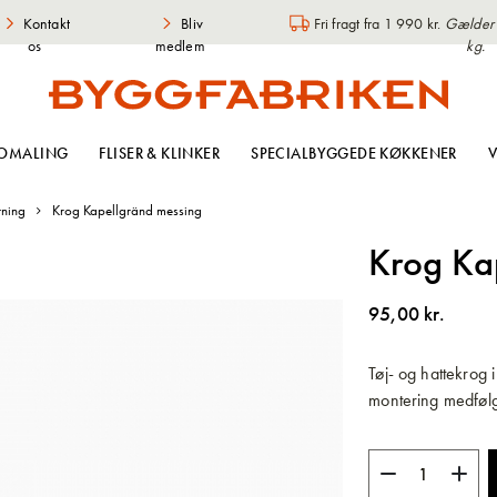
Kontakt
Bliv
Fri fragt fra 1 990 kr.
Gælder i
os
medlem
kg.
OMALING
FLISER & KLINKER
SPECIALBYGGEDE KØKKENER
V
tning
Krog Kapellgränd messing
Krog Ka
95,00 kr.
Tøj- og hattekrog 
montering medføl