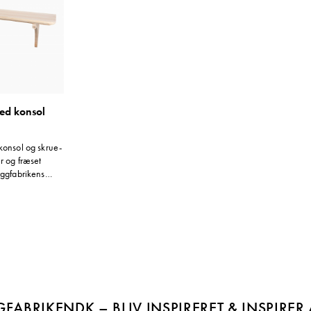
ed konsol
konsol og skrue­
r og fræset
yggfabrikens
sten kan bruges
 som
:
FABRIKENDK – BLIV INSPIRERET & INSPIRER