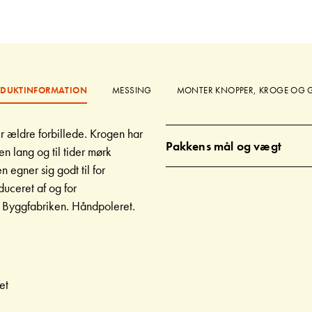
DUKTINFORMATION
MESSING
MONTER KNOPPER, KROGE OG 
r ældre forbillede. Krogen har
Pakkens mål og vægt
en lang og til tider mørk
 egner sig godt til for
uceret af og for
s Byggfabriken. Håndpoleret.
et