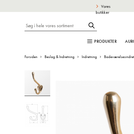
Vores
butikker
PRODUKTER
AUR
Forsiden
Beslag & Indretning
Indretning
Badeværelsesindre
Gå
til
slutningen
af
billedgalleriet