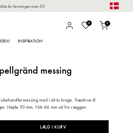
kke for leveringer over 20
Change 
varer
0
0
Indkøbskurv
IDEN
INSPIRATION
pellgränd messing
i ubehandlet messing med i alt to kroge. Træskrue til
ger. Højde 93 mm. Når 66 mm ud fra væggen.
LÆG I KURV