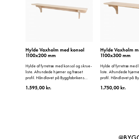
Hylde Vaxholm med konsol
Hylde Vaxholm m
1100x200 mm
1100x300 mm
Hylde af fyrretræ med konsol og skrue­
Hylde af fyrretræ med 
liste. Afrundede hjørner og fræset
liste. Afrundede hjørne
profil. Håndlavet på Byggfabrikens
profil. Håndlavet på B
eget snedkeri. Skruelisten kan bruges
eget snedkeri. Skrueli
1.595,00 kr.
1.750,00 kr.
både til montering og som
både til montering og
knagerække. Størrelse:
knagerække. Størrelse
1100x200x200 mm.
1100x300x300 mm.
@BYGG