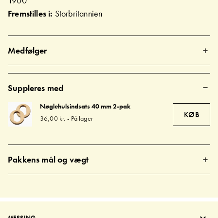
1900
Fremstilles i:
Storbritannien
Medfølger
Suppleres med
Nøglehulsindsats 40 mm 2-pak
KØB
36,00 kr.
-
På lager
Pakkens mål og vægt
MESSING