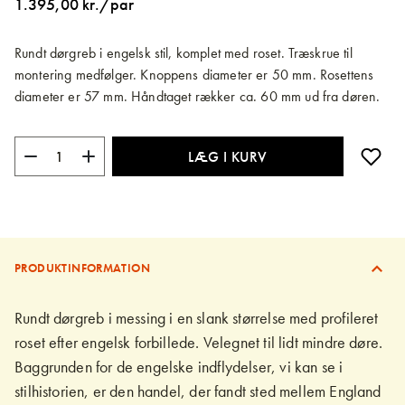
1.395,00 kr./par
billedgalleriet
Rundt dørgreb i engelsk stil, komplet med roset. Træskrue til
montering medfølger. Knoppens diameter er 50 mm. Rosettens
diameter er 57 mm. Håndtaget rækker ca. 60 mm ud fra døren.
LÆG I KURV
PRODUKTINFORMATION
Rundt dørgreb i messing i en slank størrelse med profileret
roset efter engelsk forbillede. Velegnet til lidt mindre døre.
Baggrunden for de engelske indflydelser, vi kan se i
stilhistorien, er den handel, der fandt sted mellem England