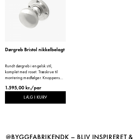
Dørgreb Bristol nikkelbelagt
Rundt dørgreb i engelsk stil,
komplet med roset. Træskrue til
montering medfølger. Knoppens
diameter er 50 mm. Rosettens
1.595,00 kr./par
diameter er 57 mm. Håndtaget
rækker ca. 60 mm ud fra døren.
LÆG I KURV
@BYGGFABRIKENDK – BLIV INSPIRERET &