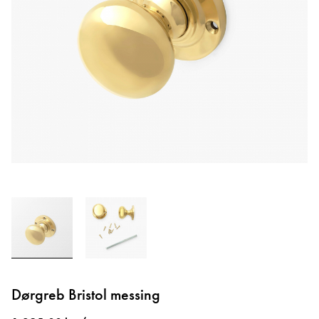
Gå
til
Dørgreb Bristol messing
starten
af