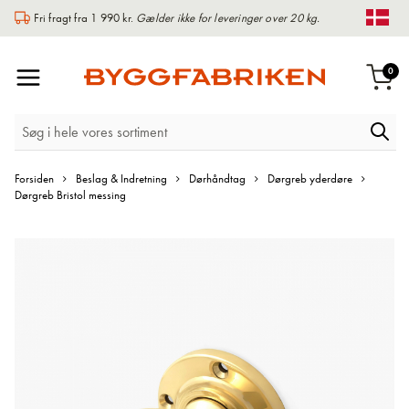
Fri fragt fra 1 990 kr.
Gælder ikke for leveringer over 20 kg.
Chan
Toggle
var
0
Indk
Nav
Forsiden
Beslag & Indretning
Dørhåndtag
Dørgreb yderdøre
Dørgreb Bristol messing
Gå
til
slutningen
af
billedgalleriet