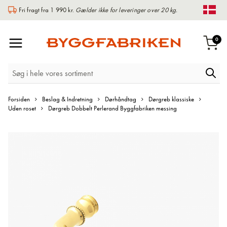
Fri fragt fra 1 990 kr.
Gælder ikke for leveringer over 20 kg.
Chan
Toggle
var
0
Indk
Nav
Forsiden
Beslag & Indretning
Dørhåndtag
Dørgreb klassiske
Uden roset
Dørgreb Dobbelt Perlerand Byggfabriken messing
Gå
til
slutningen
af
billedgalleriet