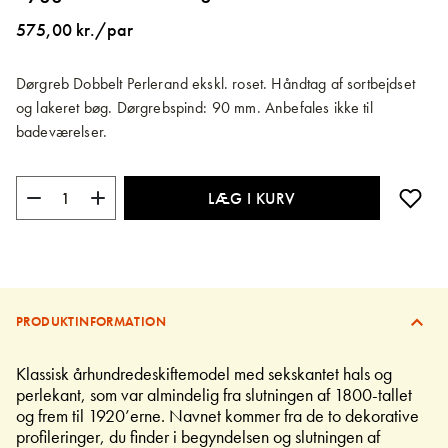
billedgalleriet
575,00 kr./par
Dørgreb Dobbelt Perlerand ekskl. roset. Håndtag af sortbejdset
og lakeret bøg. Dørgrebspind: 90 mm. Anbefales ikke til
badeværelser.
LÆG I KURV
PRODUKTINFORMATION
Klassisk århundredeskiftemodel med sekskantet hals og
perlekant, som var almindelig fra slutningen af 1800-tallet
og frem til 1920’erne. Navnet kommer fra de to dekorative
profileringer, du finder i begyndelsen og slutningen af