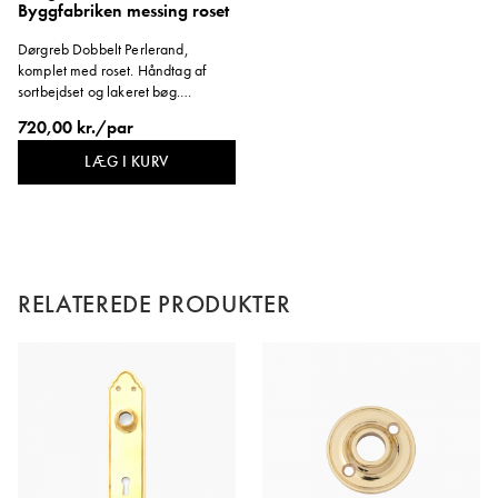
Byggfabriken messing roset
Dørgreb Dobbelt Perlerand,
komplet med roset. Håndtag af
sortbejdset og lakeret bøg.
Monteres med træskrue.
720,00 kr./par
Dørgrebspind: 90 mm. Anbefales
ikke til badeværelser.
LÆG I KURV
RELATEREDE PRODUKTER