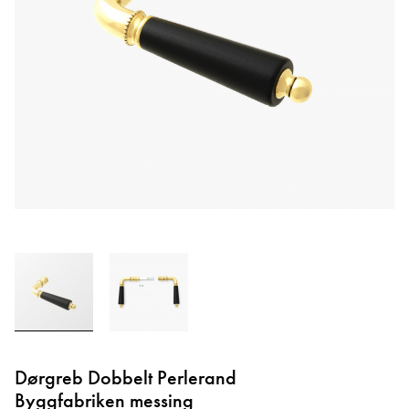
Gå
til
Dørgreb Dobbelt Perlerand
starten
Byggfabriken messing
af