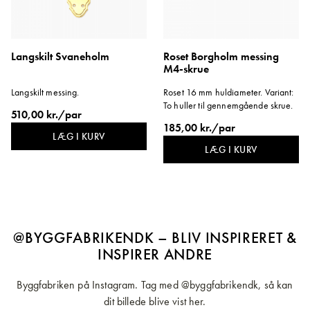
Langskilt Svaneholm
Roset Borgholm messing
M4-skrue
Langskilt messing.
Roset 16 mm huldiameter. Variant:
To huller til gennemgående skrue.
510,00 kr./par
185,00 kr./par
LÆG I KURV
LÆG I KURV
@BYGGFABRIKENDK – BLIV INSPIRERET &
INSPIRER ANDRE
Byggfabriken på Instagram. Tag med @byggfabrikendk, så kan
dit billede blive vist her.