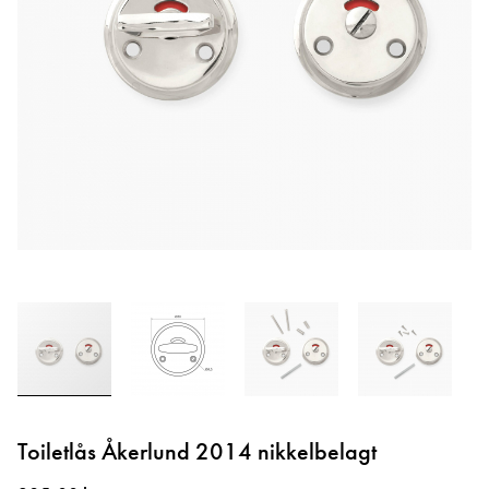
Gå
til
Toiletlås Åkerlund 2014 nikkelbelagt
starten
af