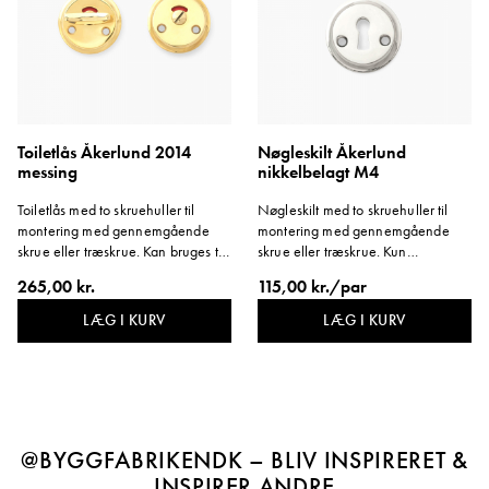
Toiletlås Åkerlund 2014
Nøgleskilt Åkerlund
messing
nikkelbelagt M4
Toiletlås med to skruehuller til
Nøgleskilt med to skruehuller til
montering med gennemgående
montering med gennemgående
skrue eller træskrue. Kan bruges til
skrue eller træskrue. Kun
en omdrejning på en kvart
gennemgående skrue medfølger.
265,00 kr.
115,00 kr./par
omgang.
LÆG I KURV
LÆG I KURV
@BYGGFABRIKENDK – BLIV INSPIRERET &
INSPIRER ANDRE