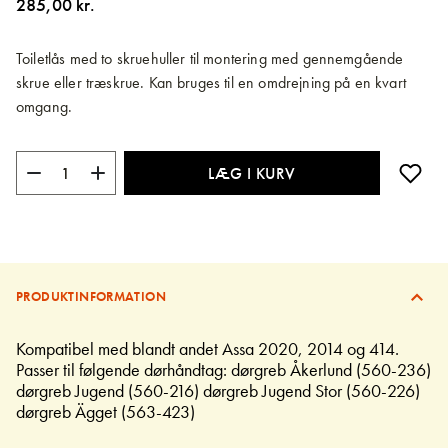
285,00 kr.
billedgalleriet
Toiletlås med to skruehuller til montering med gennemgående
skrue eller træskrue. Kan bruges til en omdrejning på en kvart
omgang.
LÆG I KURV
PRODUKTINFORMATION
Kompatibel med blandt andet Assa 2020, 2014 og 414.
Passer til følgende dørhåndtag: dørgreb Åkerlund (560-236)
dørgreb Jugend (560-216) dørgreb Jugend Stor (560-226)
dørgreb Ägget (563-423)