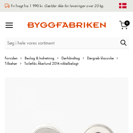
Fri fragt fra 1 990 kr.
Gælder ikke for leveringer over 20 kg.
Chan
Toggle
var
0
Indk
Nav
Forsiden
Beslag & Indretning
Dørhåndtag
Dørgreb klassiske
Tilbehør
Toiletlås Åkerlund 2014 nikkelbelagt
Gå
til
slutningen
af
billedgalleriet