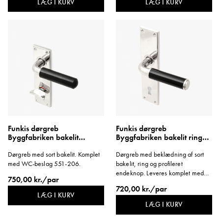
LÆG I KURV
LÆG I KURV
Funkis dørgreb
Funkis dørgreb
Byggfabriken bakelit
Byggfabriken bakelit ring
langskilt WC kort
profilknop langskilt lang
Dørgreb med sort bakelit. Komplet
Dørgreb med beklædning af sort
med WC-beslag 551-206.
bakelit, ring og profileret
endeknop. Leveres komplet med
750,00 kr./par
langskilt 551-212.
720,00 kr./par
LÆG I KURV
LÆG I KURV