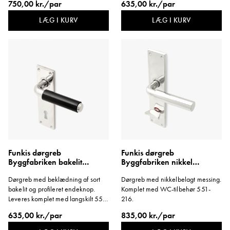
750,00 kr./par
635,00 kr./par
LÆG I KURV
LÆG I KURV
Funkis dørgreb
Funkis dørgreb
Byggfabriken bakelit
Byggfabriken nikkel
profilknop langskilt kort
langskilt WC lang
Dørgreb med beklædning af sort
Dørgreb med nikkelbelagt messing.
bakelit og profileret endeknop.
Komplet med WC-tilbehør 551-
Leveres komplet med langskilt 551-
216.
202.
635,00 kr./par
835,00 kr./par