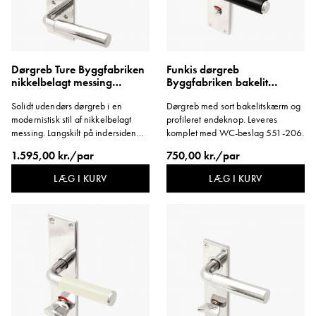
Dørgreb Ture Byggfabriken
Funkis dørgreb
nikkelbelagt messing
Byggfabriken bakelit
cylinderskilt
profilknop langskilt WC kort
Solidt udendørs dørgreb i en
Dørgreb med sort bakelitskærm og
modernistisk stil af nikkelbelagt
profileret endeknop. Leveres
messing. Langskilt på indersiden
komplet med WC-beslag 551-206.
med greb til sikkerhedslås
1.595,00 kr./par
750,00 kr./par
Evolution med rund cylinder og
roset på ydersiden. Fås også som
LÆG I KURV
LÆG I KURV
variant til indvendig dør.
Dørgrebspind: 90 mm.