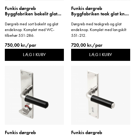
Funkis dørgreb
Funkis dørgreb
Byggfabriken bakelit glat
Byggfabriken teak glat knop
knop langskilt WC
langskilt lang
Dørgreb med sort bakelit og glat
Dørgreb med teakgreb og glat
1950'erne
endeknop. Komplet med WC-
endeknop. Komplet med langskilt
tilbehør 551-286.
551-212.
750,00 kr./par
720,00 kr./par
LÆG I KURV
LÆG I KURV
Funkis dørgreb
Funkis dørgreb