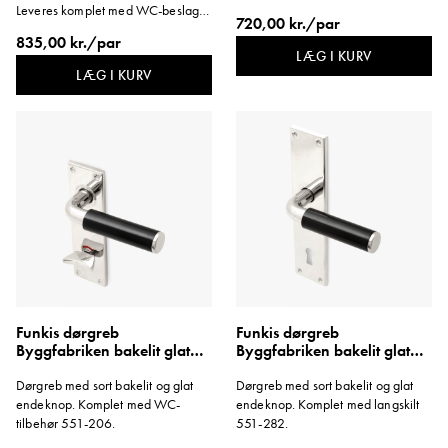
Leveres komplet med WC-beslag.
720,00 kr./par
Monteres med træskrue.
835,00 kr./par
LÆG I KURV
LÆG I KURV
Funkis dørgreb
Funkis dørgreb
Byggfabriken bakelit glat
Byggfabriken bakelit glat
knop langskilt WC kort
knop langskilt 1950'erne
Dørgreb med sort bakelit og glat
Dørgreb med sort bakelit og glat
endeknop. Komplet med WC-
endeknop. Komplet med langskilt
tilbehør 551-206.
551-282.