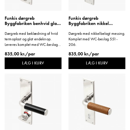
Funkis dørgreb
Funkis dørgreb
Byggfabriken benhvid glat
Byggfabriken nikkel
knop langskilt WC
langskilt WC kort
Dørgreb med beklædning af hvid
Dørgreb med nikkelbelagt messing.
1950'erne
termoplast og glat endeknop.
Komplet med WC-beslag 551-
Leveres komplet med WC-beslag.
206.
Monteres med træskruer.
835,00 kr./par
835,00 kr./par
LÆG I KURV
LÆG I KURV