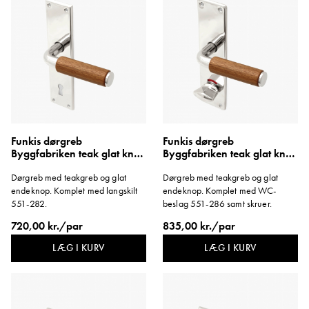
Funkis dørgreb
Funkis dørgreb
Byggfabriken teak glat knop
Byggfabriken teak glat knop
langskilt 1950'erne
langskilt WC 1950'erne
Dørgreb med teakgreb og glat
Dørgreb med teakgreb og glat
endeknop. Komplet med langskilt
endeknop. Komplet med WC-
551-282.
beslag 551-286 samt skruer.
720,00 kr./par
835,00 kr./par
LÆG I KURV
LÆG I KURV