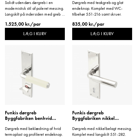
Solidt udendørs dørgreb i en
Dørgreb med teakgreb og glat
modernistisk stil af poleret messing.
endeknop. Komplet med WC-
Langskilt på indersiden med greb til
tilbehør 551-216 samt skruer.
Sikkerhedslås Evolution med rund
1.525,00 kr./par
835,00 kr./par
cylinder og roset på ydersiden. Fås
også som variant til indvendig dør.
LÆG I KURV
LÆG I KURV
Dørgrebspind: 90 mm.
Funkis dørgreb
Funkis dørgreb
Byggfabriken benhvid
Byggfabriken nikkel
profilknop langskilt WC
langskilt 1950'erne
Dørgreb med beklædning af hvid
Dørgreb med nikkelbelagt messing.
lang
termoplast og profileret endeknop.
Komplet med langskilt 551-282.