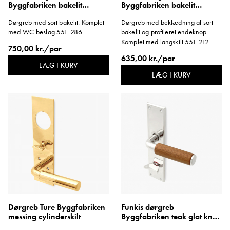
Byggfabriken bakelit
Byggfabriken bakelit
langskilt WC 1950'erne
profilknop langskilt lang
Dørgreb med sort bakelit. Komplet
Dørgreb med beklædning af sort
med WC-beslag 551-286.
bakelit og profileret endeknop.
Komplet med langskilt 551-212.
750,00 kr./par
635,00 kr./par
LÆG I KURV
LÆG I KURV
Dørgreb Ture Byggfabriken
Funkis dørgreb
messing cylinderskilt
Byggfabriken teak glat knop
langskilt WC lang