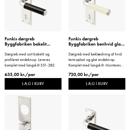
Funkis dørgreb
Funkis dørgreb
Byggfabriken bakelit
Byggfabriken benhvid glat
profilknop langskilt
knop langskilt 1950'erne
Dørgreb med sort bakelit og
Dørgreb med beklædning af hvid
1950'erne
profileret endeknop. Leveres
termoplast og glat endeknop.
komplet med langskilt 551-282.
Komplet med langskilt. Monteres
med træskrue.
635,00 kr./par
720,00 kr./par
LÆG I KURV
LÆG I KURV