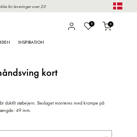
kke for leveringer over 20
Change 
varer
0
0
Indkøbskurv
IDEN
INSPIRATION
håndsving kort
øbt duktilt støbejern. Beslaget monteres med krampe på
Længde: 49 mm.