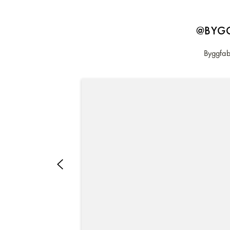
@BYGG
Byggfabr