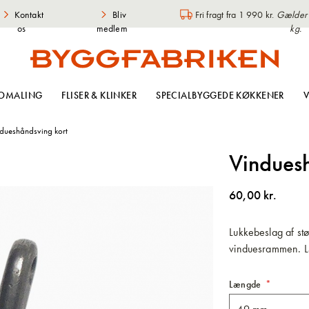
Kontakt
Bliv
Fri fragt fra 1 990 kr.
Gælder i
os
medlem
kg.
OMALING
FLISER & KLINKER
SPECIALBYGGEDE KØKKENER
V
dueshåndsving kort
Vindues
60,00 kr.
Lukkebeslag af st
vinduesrammen. 
Længde