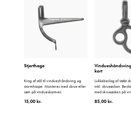
Stjerthage
Vindueshåndsving
kort
Krog af stål til vindueshåndsving og
Lukkebeslag af støbt du
stormhaspe. Monteres med skrue eller
inkl. skrueøsken. Besl
søm på vindueskarmen.
med skrueøsken på v
15,00 kr.
85,00 kr.