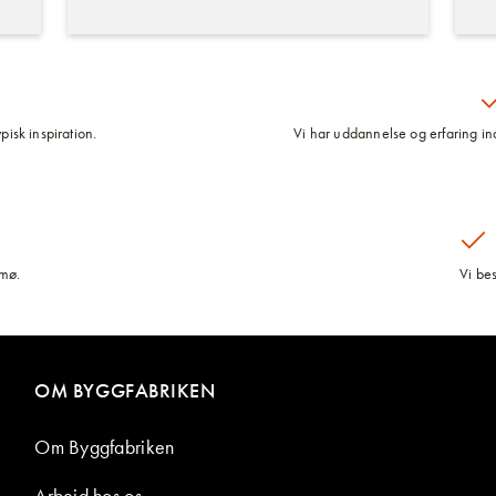
pisk inspiration.
Vi har uddannelse og erfaring inde
lmø.
Vi be
OM BYGGFABRIKEN
Om Byggfabriken
Arbejd hos os