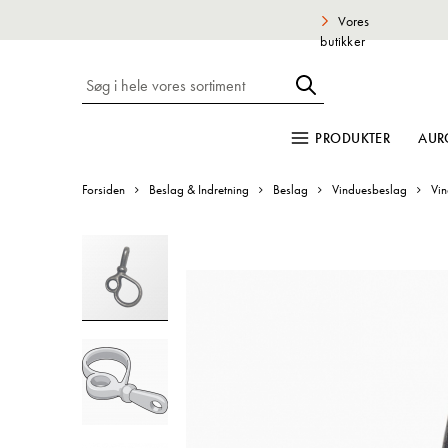
Vores
butikker
PRODUKTER
AUR
Forsiden
Beslag & Indretning
Beslag
Vinduesbeslag
Vin
Gå
til
slutningen
af
billedgalleriet