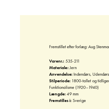
Gå
til
starten
af
billedgalleriet
Fremstillet efter forlæg: Aug Stenma
Varenr.:
535-211
Materiale:
Jern
Anvendelse:
Indendørs, Udendør
Stilperiode:
1800-tallet og tidlig
Funktionalisme (1920–1940)
Længde:
49 mm
Fremstilles i:
Sverige