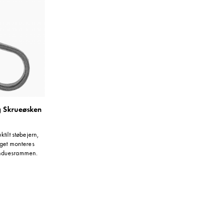
 Skrueøsken
ktilt støbejern,
aget monteres
induesrammen.