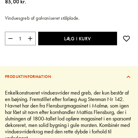
85,00 kr.
billedgalleriet
Vinduesgreb af galvaniseret stålplade.
LÆG I KURV
PRODUKTINFORMATION
Enkelkonstrueret vinduesvrider med greb, der kun består af
en bøjning. Fremstillet efter forlæg Aug Stenman Nr 142.
Navnet har den fra Flensburgmagasinet i Malmø, som igen
har fået sit navn efter kornhandler Mattias Flensburg, der i
slutningen af 1800-tallet lod opføre magasinet i en sparsomt
dekoreret, men solid bygning i gule mursten. Kombinér med
vinduesvriderkrog med den rette dybde i forhold til
underlaget.