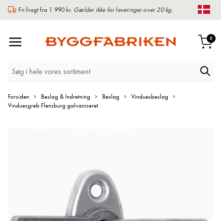
Fri fragt fra 1 990 kr.
Gælder ikke for leveringer over 20 kg.
Chan
Toggle
var
0
Indk
Nav
Forsiden
Beslag & Indretning
Beslag
Vinduesbeslag
Vinduesgreb Flensburg galvaniseret
Gå
til
slutningen
af
billedgalleriet