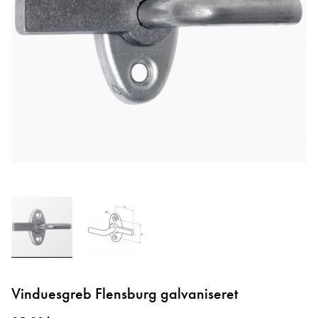
Gå
til
Vinduesgreb Flensburg galvaniseret
starten
af