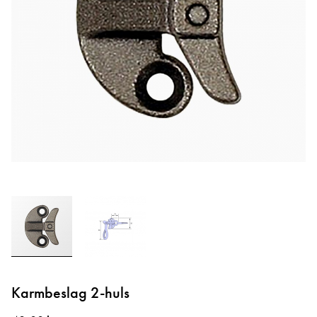
Gå
til
Karmbeslag 2-huls
starten
af