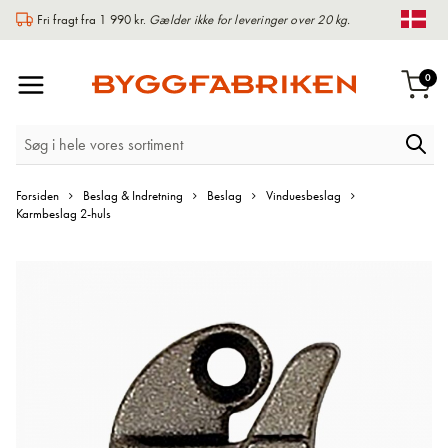
Fri fragt fra 1 990 kr.
Gælder ikke for leveringer over 20 kg.
Chan
Toggle
var
0
Indk
Nav
Forsiden
Beslag & Indretning
Beslag
Vinduesbeslag
Karmbeslag 2-huls
Gå
til
slutningen
af
billedgalleriet