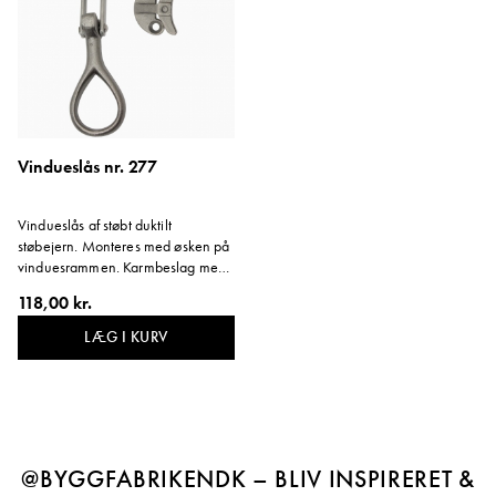
Vindueslås nr. 277
Vindueslås af støbt duktilt
støbejern. Monteres med øsken på
vinduesrammen. Karmbeslag med
to skruehuller, velegnet til 5'' (125
118,00 kr.
mm) karmdybde.
LÆG I KURV
@BYGGFABRIKENDK – BLIV INSPIRERET &