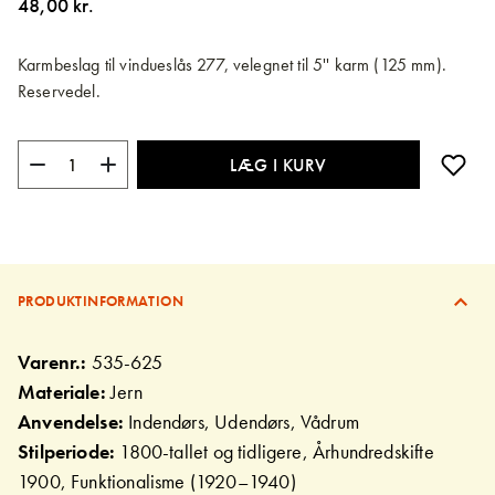
48,00 kr.
billedgalleriet
Karmbeslag til vindueslås 277, velegnet til 5'' karm (125 mm).
Reservedel.
LÆG I KURV
PRODUKTINFORMATION
Varenr.:
535-625
Materiale:
Jern
Anvendelse:
Indendørs, Udendørs, Vådrum
Stilperiode:
1800-tallet og tidligere, Århundredskifte
1900, Funktionalisme (1920–1940)