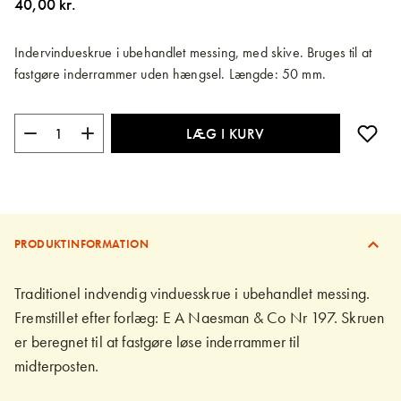
40,00 kr.
billedgalleriet
Indervindueskrue i ubehandlet messing, med skive. Bruges til at
fastgøre inderrammer uden hængsel. Længde: 50 mm.
LÆG I KURV
PRODUKTINFORMATION
Traditionel indvendig vinduesskrue i ubehandlet messing.
Fremstillet efter forlæg: E A Naesman & Co Nr 197. Skruen
er beregnet til at fastgøre løse inderrammer til
midterposten.