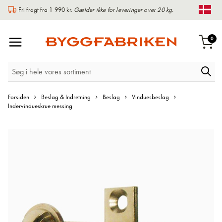
Fri fragt fra 1 990 kr.
Gælder ikke for leveringer over 20 kg.
Chan
Toggle
var
0
Indk
Nav
Forsiden
Beslag & Indretning
Beslag
Vinduesbeslag
Indervindueskrue messing
Gå
til
slutningen
af
billedgalleriet