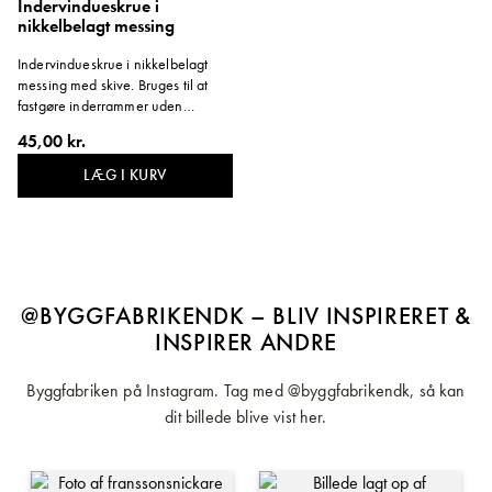
Indervindueskrue i
nikkelbelagt messing
Indervindueskrue i nikkelbelagt
messing med skive. Bruges til at
fastgøre inderrammer uden
hængsel. Længde: 50 mm.
45,00 kr.
LÆG I KURV
@BYGGFABRIKENDK – BLIV INSPIRERET &
INSPIRER ANDRE
Byggfabriken på Instagram. Tag med @byggfabrikendk, så kan
dit billede blive vist her.