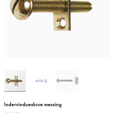
Gå
til
Indervindueskrue messing
starten
af