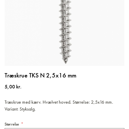
Gå
til
Træskrue TKS N 2,5x16 mm
starten
af
5,00 kr.
billedgalleriet
Træskrue med kærv. Hvælvet hoved. Størrelse: 2,5x16 mm.
Variant: Styksalg.
Størrelse