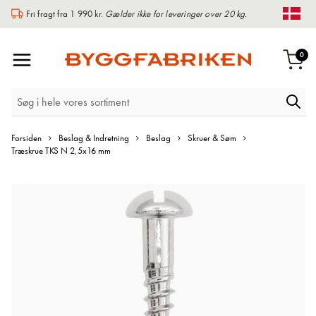
Fri fragt fra 1 990 kr.
Gælder ikke for leveringer over 20 kg.
Chan
Toggle
var
0
Indk
Nav
Forsiden
Beslag & Indretning
Beslag
Skruer & Søm
Træskrue TKS N 2,5x16 mm
Gå
til
slutningen
af
billedgalleriet