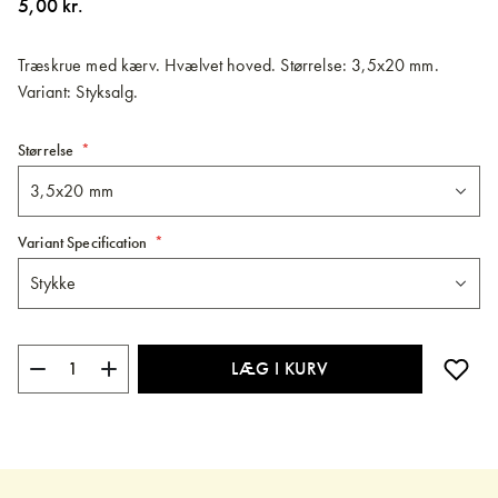
5,00 kr.
billedgalleriet
Træskrue med kærv. Hvælvet hoved. Størrelse: 3,5x20 mm.
Variant: Styksalg.
Størrelse
Variant Specification
LÆG I KURV