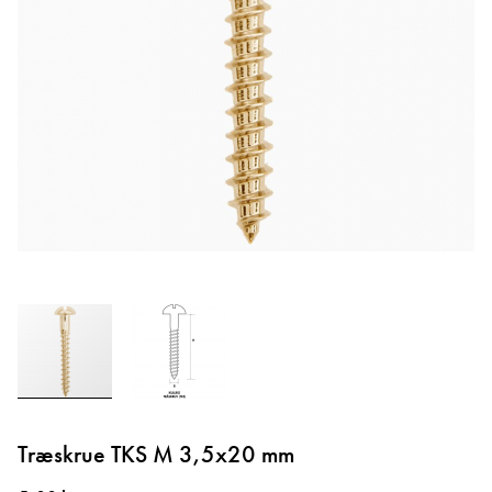
Gå
til
Træskrue TKS M 3,5x20 mm
starten
af