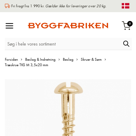
Fri fragt fra 1 990 kr.
Gælder ikke for leveringer over 20 kg.
Chan
Toggle
var
0
Indk
Nav
Forsiden
Beslag & Indretning
Beslag
Skruer & Søm
Træskrue TKS M 3,5x20 mm
Gå
til
slutningen
af
billedgalleriet