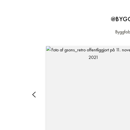
@BYGG
Byggfabr