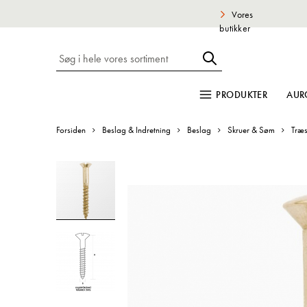
Vores
butikker
PRODUKTER
AUR
Forsiden
Beslag & Indretning
Beslag
Skruer & Søm
Træ
Gå
til
slutningen
af
billedgalleriet