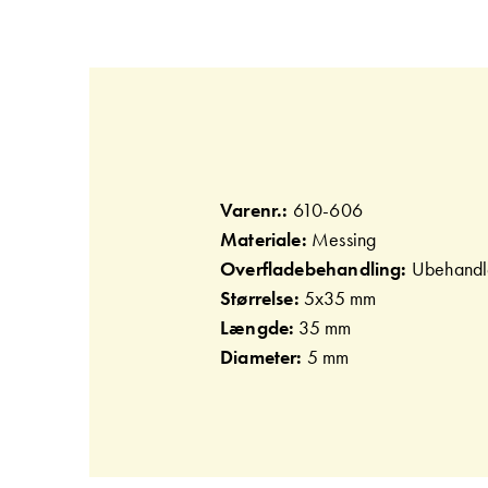
Gå
til
starten
af
billedgalleriet
Varenr.:
610-606
Materiale:
Messing
Overfladebehandling:
Ubehandl
Størrelse:
5x35 mm
Længde:
35 mm
Diameter:
5 mm