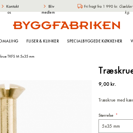
Kontakt
Bliv
Fri fragt fra 1 990 kr.
Gælder i
os
medlem
kg.
OMALING
FLISER & KLINKER
SPECIALBYGGEDE KØKKENER
V
skrue TKFS M 5x35 mm
Træskru
9,00 kr.
Træskrue med kærv
Størrelse