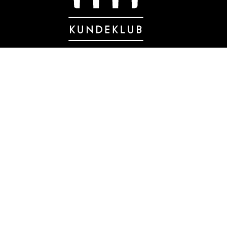
Danmarks eneste kundeklub for
bygningsbevaring og nænsom
renovering med klassiske materialer.
BLIV MEDLEM