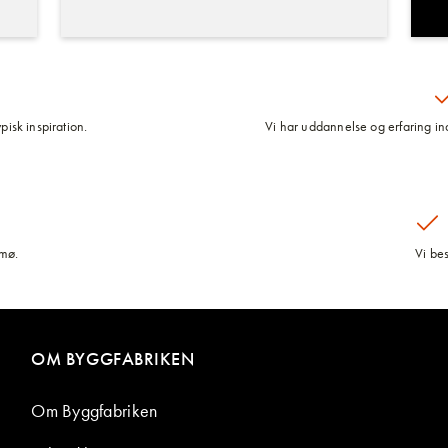
pisk inspiration.
Vi har uddannelse og erfaring inde
lmø.
Vi be
OM BYGGFABRIKEN
Om Byggfabriken