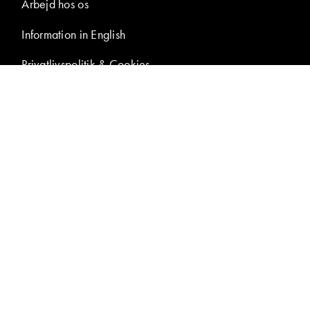
Arbejd hos os
Information in English
Privatlivspolitik & Cookies
Tilgængelighedserklæring
Samtykke til
billedpublicering
Presseområde