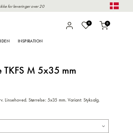
kke for leveringer over 20
Change 
varer
0
0
Indkøbskurv
IDEN
INSPIRATION
e TKFS M 5x35 mm
. Linsehoved. Størrelse: 5x35 mm. Variant: Styksalg.