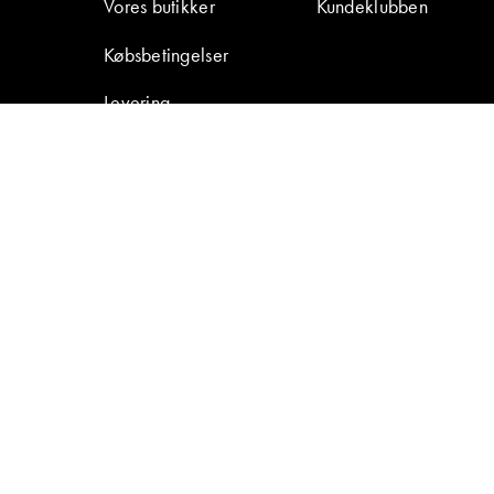
Vores butikker
Kundeklubben
Købsbetingelser
Levering
Retur & reklamation