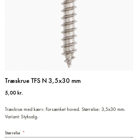
Gå
til
Træskrue TFS N 3,5x30 mm
starten
af
5,00 kr.
billedgalleriet
Træskrue med kærv. Forsænket hoved. Størrelse: 3,5x30 mm.
Variant: Styksalg.
Størrelse