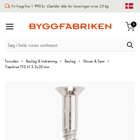
Fri fragt fra 1 990 kr.
Gælder ikke for leveringer over 20 kg.
Chan
Toggle
var
0
Indk
Nav
Forsiden
Beslag & Indretning
Beslag
Skruer & Søm
Træskrue TFS N 3,5x30 mm
Gå
til
slutningen
af
billedgalleriet