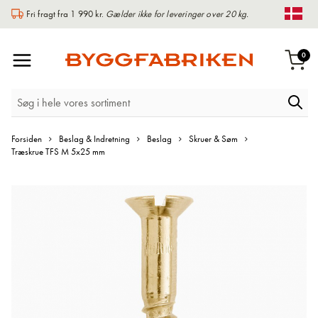
Fri fragt fra 1 990 kr.
Gælder ikke for leveringer over 20 kg.
Chan
Toggle
var
0
Indk
Nav
Forsiden
Beslag & Indretning
Beslag
Skruer & Søm
Træskrue TFS M 5x25 mm
Gå
til
slutningen
af
billedgalleriet