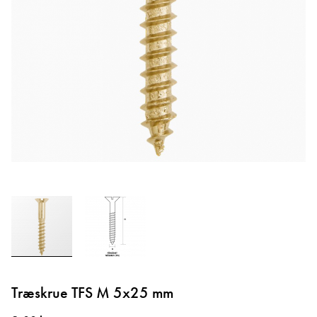
Gå
til
Træskrue TFS M 5x25 mm
starten
af