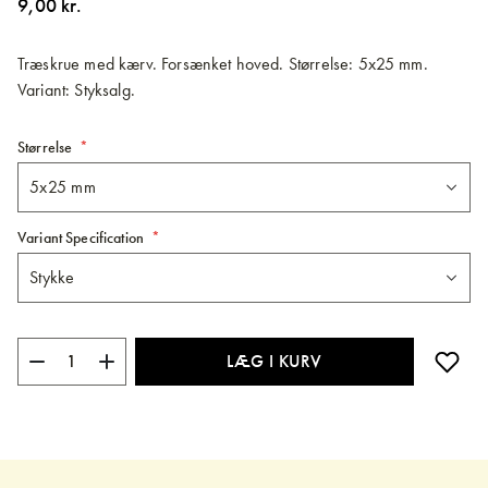
9,00 kr.
billedgalleriet
Træskrue med kærv. Forsænket hoved. Størrelse: 5x25 mm.
Variant: Styksalg.
Størrelse
Variant Specification
LÆG I KURV