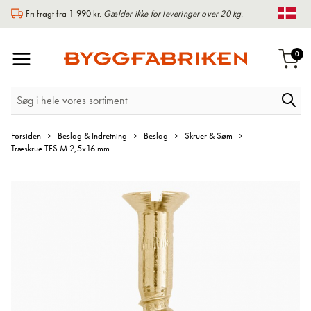
Fri fragt fra 1 990 kr.
Gælder ikke for leveringer over 20 kg.
Chan
Toggle
var
0
Indk
Nav
Forsiden
Beslag & Indretning
Beslag
Skruer & Søm
Træskrue TFS M 2,5x16 mm
Gå
til
slutningen
af
billedgalleriet