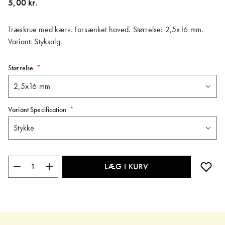
5,00 kr.
billedgalleriet
Træskrue med kærv. Forsænket hoved. Størrelse: 2,5x16 mm.
Variant: Styksalg.
Størrelse
Variant Specification
LÆG I KURV