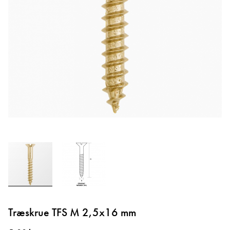
Gå
til
Træskrue TFS M 2,5x16 mm
starten
af