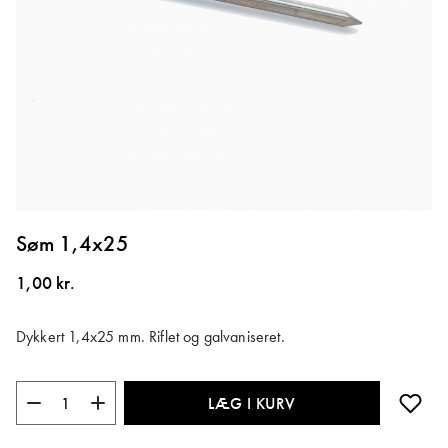
Gå
til
Søm 1,4x25
starten
af
1,00 kr.
billedgalleriet
Dykkert 1,4x25 mm. Riflet og galvaniseret.
LÆG I KURV