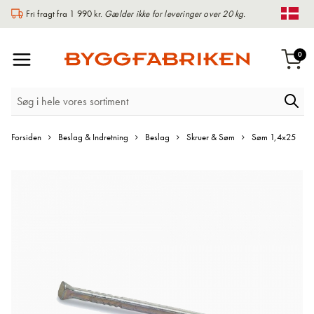
Fri fragt fra 1 990 kr.
Gælder ikke for leveringer over 20 kg.
Chan
Toggle
var
0
Indk
Nav
Forsiden
Beslag & Indretning
Beslag
Skruer & Søm
Søm 1,4x25
Gå
til
slutningen
af
billedgalleriet