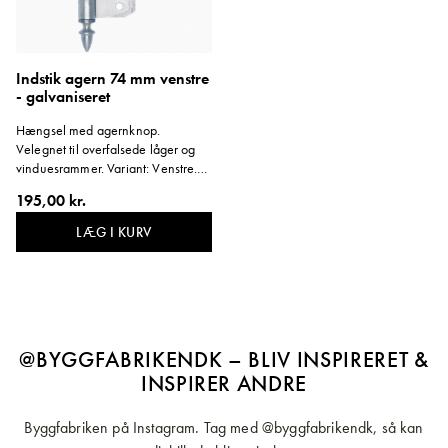
Indstik agern 74 mm venstre
- galvaniseret
Hængsel med agernknop.
Velegnet til overfalsede låger og
vinduesrammer. Variant: Venstre.
Materiale: Galvaniseret stål.
195,00 kr.
LÆG I KURV
@BYGGFABRIKENDK – BLIV INSPIRERET &
INSPIRER ANDRE
Byggfabriken på Instagram. Tag med @byggfabrikendk, så kan