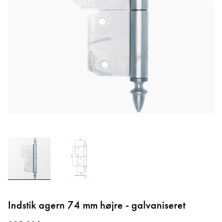
Gå
til
Indstik agern 74 mm højre - galvaniseret
starten
af