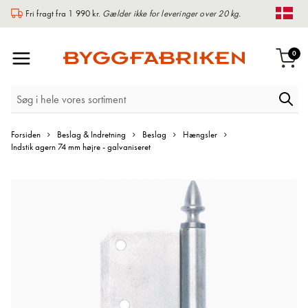
Fri fragt fra 1 990 kr.
Gælder ikke for leveringer over 20 kg.
Chan
Toggle
var
0
Indk
Nav
Forsiden
Beslag & Indretning
Beslag
Hængsler
Indstik agern 74 mm højre - galvaniseret
Gå
til
slutningen
af
billedgalleriet