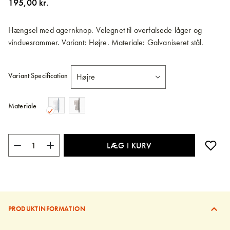
195,00 kr.
billedgalleriet
Hængsel med agernknop. Velegnet til overfalsede låger og
vinduesrammer. Variant: Højre. Materiale: Galvaniseret stål.
Variant Specification
Materiale
LÆG I KURV
PRODUKTINFORMATION