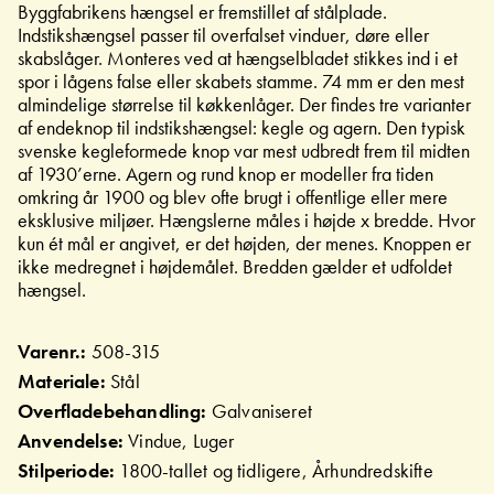
Byggfabrikens hængsel er fremstillet af stålplade.
Indstikshængsel passer til overfalset vinduer, døre eller
skabslåger. Monteres ved at hængselbladet stikkes ind i et
spor i lågens false eller skabets stamme. 74 mm er den mest
almindelige størrelse til køkkenlåger. Der findes tre varianter
af endeknop til indstikshængsel: kegle og agern. Den typisk
svenske kegleformede knop var mest udbredt frem til midten
af 1930’erne. Agern og rund knop er modeller fra tiden
omkring år 1900 og blev ofte brugt i offentlige eller mere
eksklusive miljøer. Hængslerne måles i højde x bredde. Hvor
kun ét mål er angivet, er det højden, der menes. Knoppen er
ikke medregnet i højdemålet. Bredden gælder et udfoldet
hængsel.
Varenr.:
508-315
Materiale:
Stål
Overfladebehandling:
Galvaniseret
Anvendelse:
Vindue, Luger
Stilperiode:
1800-tallet og tidligere, Århundredskifte