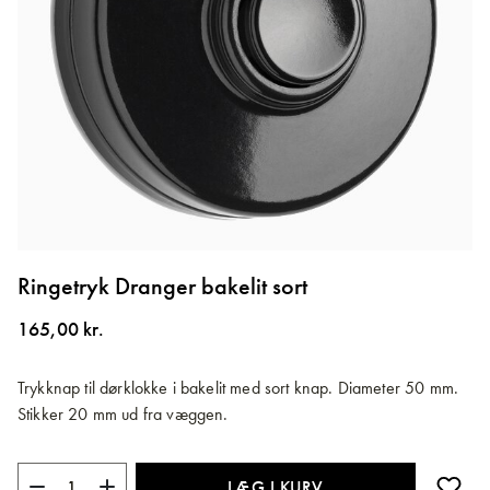
Gå
til
Ringetryk Dranger bakelit sort
starten
af
165,00 kr.
billedgalleriet
Trykknap til dørklokke i bakelit med sort knap. Diameter 50 mm.
Stikker 20 mm ud fra væggen.
LÆG I KURV