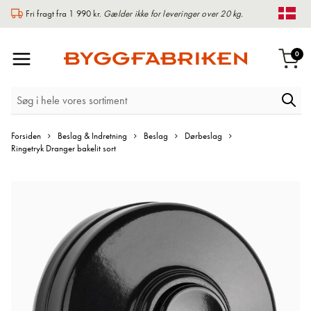
Fri fragt fra 1 990 kr.
Gælder ikke for leveringer over 20 kg.
Chan
Toggle
var
0
Indk
Nav
Forsiden
Beslag & Indretning
Beslag
Dørbeslag
Ringetryk Dranger bakelit sort
Gå
til
slutningen
af
billedgalleriet