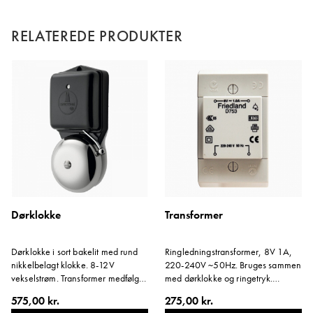
RELATEREDE PRODUKTER
Dørklokke
Transformer
Dørklokke i sort bakelit med rund
Ringledningstransformer, 8V 1A,
nikkelbelagt klokke. 8-12V
220-240V ~50Hz. Bruges sammen
vekselstrøm. Transformer medfølger
med dørklokke og ringetryk.
ikke.
Længde 91 mm, bredde 53 mm,
575,00 kr.
275,00 kr.
tykkelse 37 mm.