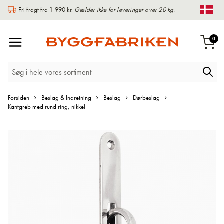
Fri fragt fra 1 990 kr.
Gælder ikke for leveringer over 20 kg.
Chan
Toggle
var
0
Indk
Nav
Forsiden
Beslag & Indretning
Beslag
Dørbeslag
Kantgreb med rund ring, nikkel
Gå
til
slutningen
af
billedgalleriet