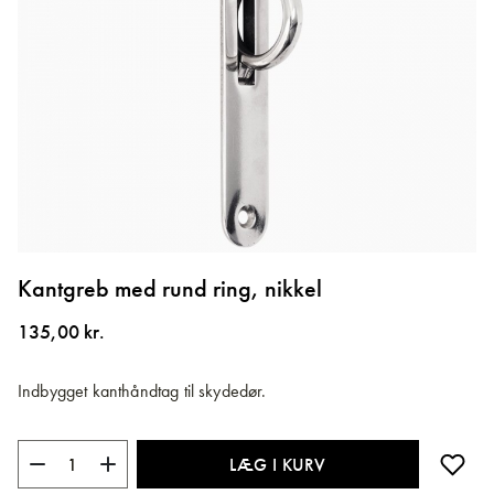
Gå
til
Kantgreb med rund ring, nikkel
starten
af
135,00 kr.
billedgalleriet
Indbygget kanthåndtag til skydedør.
LÆG I KURV