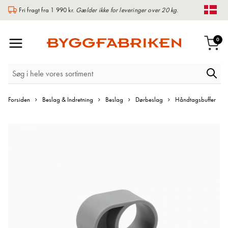
Fri fragt fra 1 990 kr.
Gælder ikke for leveringer over 20 kg.
Chan
Toggle
var
0
Indk
Nav
Forsiden
Beslag & Indretning
Beslag
Dørbeslag
Håndtagsbuffer
Gå
til
slutningen
af
billedgalleriet