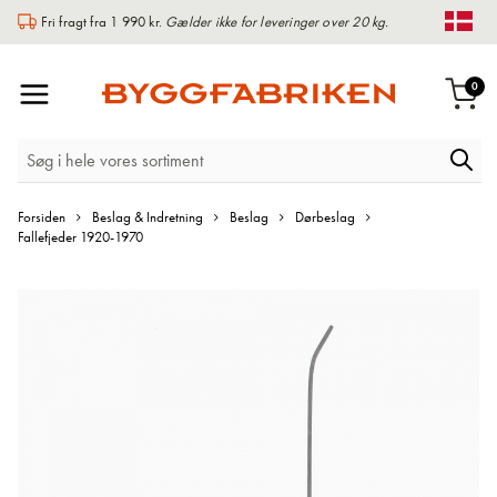
Fri fragt fra 1 990 kr.
Gælder ikke for leveringer over 20 kg.
Chan
Toggle
var
0
Indk
Nav
Forsiden
Beslag & Indretning
Beslag
Dørbeslag
Fallefjeder 1920-1970
Gå
til
slutningen
af
billedgalleriet