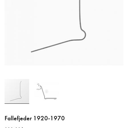
Gå
til
Fallefjeder 1920-1970
starten
af