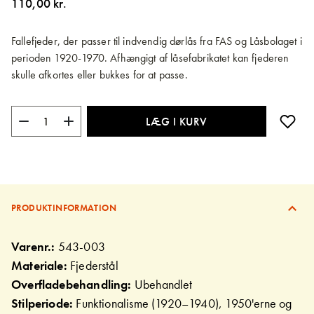
110,00 kr.
billedgalleriet
Fallefjeder, der passer til indvendig dørlås fra FAS og Låsbolaget i
perioden 1920-1970. Afhængigt af låsefabrikatet kan fjederen
skulle afkortes eller bukkes for at passe.
LÆG I KURV
PRODUKTINFORMATION
Varenr.:
543-003
Materiale:
Fjederstål
Overfladebehandling:
Ubehandlet
Stilperiode:
Funktionalisme (1920–1940), 1950'erne og