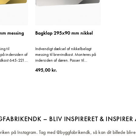
mm messing
Bagklap 295x90 mm nikkel
ng til
Indvendigt dæksel af nikkelbelagt
på indersiden af
messing til brevindkast. Monteres på
indkast 645-221.
indersiden af døren. Passer til
s krav om
brevindkast 645-222. Opfylder
495,00 kr.
ningskraft.
postvæsenets krav om maksimalt 8
Newton åbningskraft.
FABRIKENDK – BLIV INSPIRERET & INSPIRER
iken på Instagram. Tag med @byggfabrikendk, så kan dit billede blive 