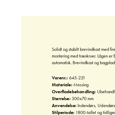
Gå
til
starten
af
billedgalleriet
Solidt og stabilt brevindkast med fir
montering med træskruer. Lågen er f
automatisk. Brevindkast og bagplad
Varenr.:
645-221
Materiale:
Messing
Overfladebehandling:
Ubehandl
Størrelse:
300x70 mm
Anvendelse:
Indendørs, Udendør
Stilperiode:
1800-tallet og tidlig