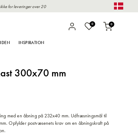
kke for leveringer over 20
Change 
varer
0
0
Indkøbskurv
IDEN
INSPIRATION
kast 300x70 mm
sing med en åbning på 232x40 mm. Udfræsningsmål til
mm. Opfylder postvæsenets krav om en åbningskraft på
on.