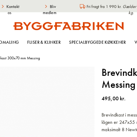
Kontakt
Bliv
Fri fragt fra 1 990 kr.
Gælder i
os
medlem
kg.
OMALING
FLISER & KLINKER
SPECIALBYGGEDE KØKKENER
V
dkast 300x70 mm Messing
Brevind
Messing
495,00 kr.
Brevindkast i mes
lågen er 247x55 
maksimalt 8 Newt