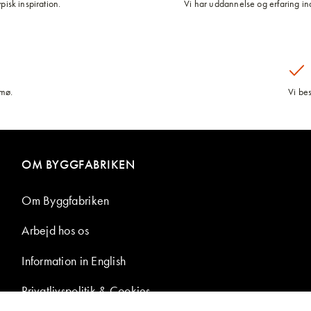
pisk inspiration.
Vi har uddannelse og erfaring inde
lmø.
Vi be
OM BYGGFABRIKEN
Om Byggfabriken
Arbejd hos os
Information in English
Privatlivspolitik & Cookies