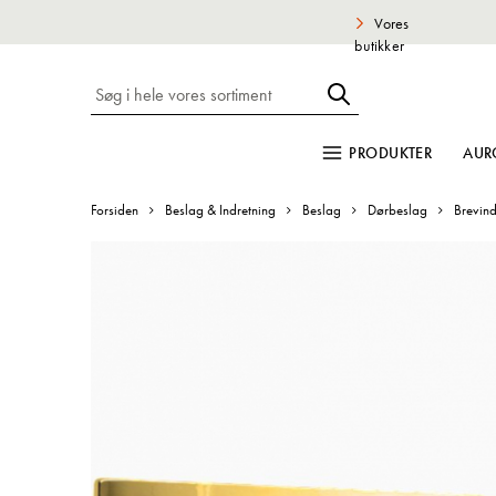
Vores
butikker
PRODUKTER
AUR
Forsiden
Beslag & Indretning
Beslag
Dørbeslag
Brevin
Gå
til
slutningen
af
billedgalleriet