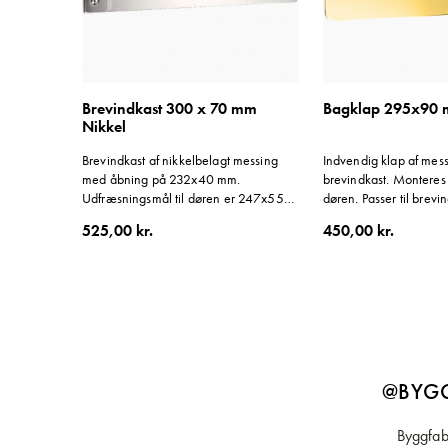
Brevindkast 300 x 70 mm
Bagklap 295x90 
Nikkel
Brevindkast af nikkelbelagt messing
Indvendig klap af messi
med åbning på 232x40 mm.
brevindkast. Monteres 
Udfræsningsmål til døren er 247x55
døren. Passer til brev
mm. Opfylder postvæsenets krav om
Opfylder postvæsenet
525,00 kr.
450,00 kr.
en åbningskraft på maksimalt 8
maksimalt 8 Newton åb
Newton.
@BYGG
Byggfabr