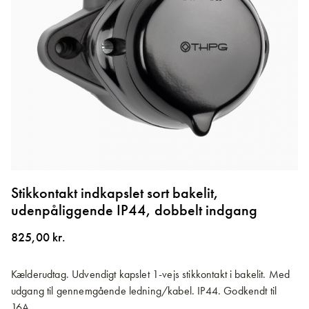
Gå
til
Stikkontakt indkapslet sort bakelit,
starten
udenpåliggende IP44, dobbelt indgang
af
billedgalleriet
825,00 kr.
Kælderudtag. Udvendigt kapslet 1-vejs stikkontakt i bakelit. Med
udgang til gennemgående ledning/kabel. IP44. Godkendt til
16A.