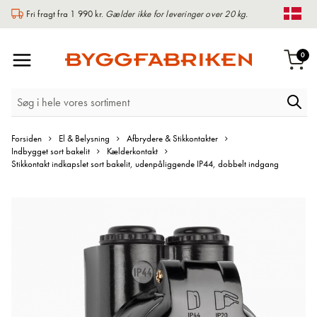
Fri fragt fra 1 990 kr.
Gælder ikke for leveringer over 20 kg.
Chan
Toggle
var
0
Indk
Nav
Forsiden
El & Belysning
Afbrydere & Stikkontakter
Indbygget sort bakelit
Kælderkontakt
Stikkontakt indkapslet sort bakelit, udenpåliggende IP44, dobbelt indgang
Gå
til
slutningen
af
billedgalleriet