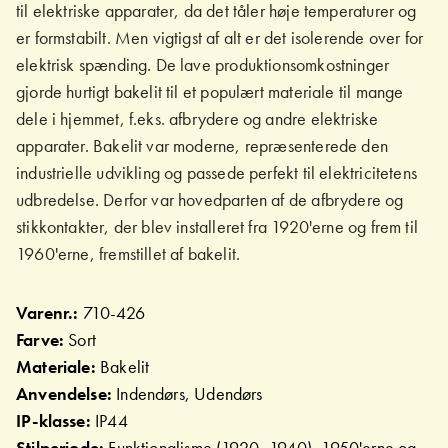
til elektriske apparater, da det tåler høje temperaturer og
er formstabilt. Men vigtigst af alt er det isolerende over for
elektrisk spænding. De lave produktionsomkostninger
gjorde hurtigt bakelit til et populært materiale til mange
dele i hjemmet, f.eks. afbrydere og andre elektriske
apparater. Bakelit var moderne, repræsenterede den
industrielle udvikling og passede perfekt til elektricitetens
udbredelse. Derfor var hovedparten af de afbrydere og
stikkontakter, der blev installeret fra 1920'erne og frem til
1960'erne, fremstillet af bakelit.
Varenr.:
710-426
Farve:
Sort
Materiale:
Bakelit
Anvendelse:
Indendørs, Udendørs
IP-klasse:
IP44
Stilperiode:
Funktionalisme (1920–1940), 1950'erne og