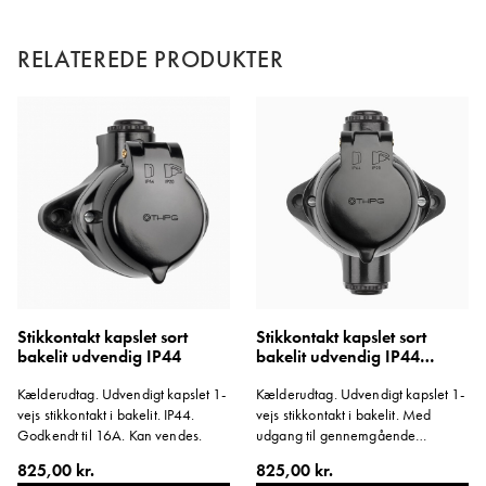
RELATEREDE PRODUKTER
Stikkontakt kapslet sort
Stikkontakt kapslet sort
bakelit udvendig IP44
bakelit udvendig IP44
gennemgående
Kælderudtag. Udvendigt kapslet 1-
Kælderudtag. Udvendigt kapslet 1-
vejs stikkontakt i bakelit. IP44.
vejs stikkontakt i bakelit. Med
Godkendt til 16A. Kan vendes.
udgang til gennemgående
ledning/kabel. IP44. Godkendt til
825,00 kr.
825,00 kr.
16A.