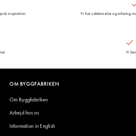
pisk inspiration.
Vi har uddannelse og erfaring inde
lmø.
Vi be
OM BYGGFABRIKEN
Om Byggfabriken
Arbejd hos os
Information in English