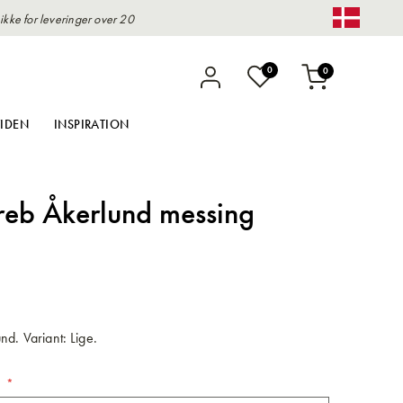
kke for leveringer over 20
Change 
varer
0
0
Indkøbskurv
IDEN
INSPIRATION
reb Åkerlund messing
nd. Variant: Lige.
n