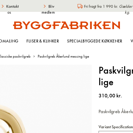
Kontakt
Bliv
Fri fragt fra 1 990 kr.
Gælder i
os
medlem
kg.
OMALING
FLISER & KLINKER
SPECIALBYGGEDE KØKKENER
V
lassiske paskvilgreb
Paskvilgreb Åkerlund messing lige
Paskvilg
lige
310,00 kr.
Paskvilgreb Åkerlu
Variant Specificatio