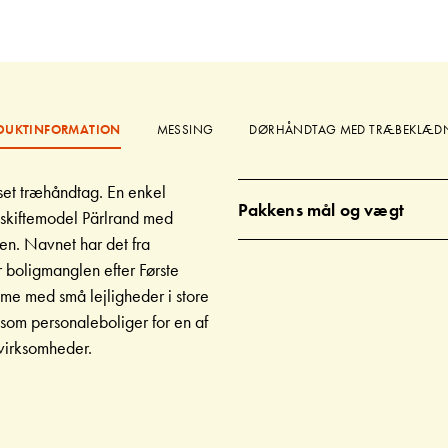
DUKTINFORMATION
MESSING
DØRHÅNDTAG MED TRÆBEKLÆD
set træhåndtag. En enkel
Pakkens mål og vægt
skiftemodel Pärlrand med
den. Navnet har det fra
 boligmanglen efter Første
e med små lejligheder i store
som personaleboliger for en af
kvirksomheder.