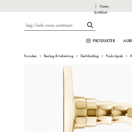
Vores
butikker
PRODUKTER
AUR
Forsiden
Beslag & Indretning
Dørhåndtag
Paskvilgreb
K
Gå
til
slutningen
af
billedgalleriet