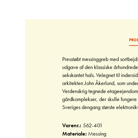
Gå
til
starten
af
billedgalleriet
PRO
Presstøbt messinggreb med sortbejd
udgave af den klassiske århundrede
sekskantet hals. Velegnet til indersi
arkitekten John Åkerlund, som under
Verdenskrig tegnede etageejendomm
gårdkomplekser, der skulle fungere 
Sveriges dengang største elektroni
Varenr.:
562-401
Materiale:
Messing