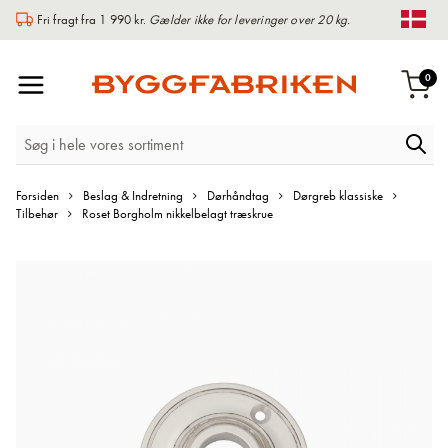
Fri fragt fra 1 990 kr.
Gælder ikke for leveringer over 20 kg.
Chan
Toggle
var
0
Indk
Nav
Forsiden
Beslag & Indretning
Dørhåndtag
Dørgreb klassiske
Tilbehør
Roset Borgholm nikkelbelagt træskrue
Gå
til
slutningen
af
billedgalleriet