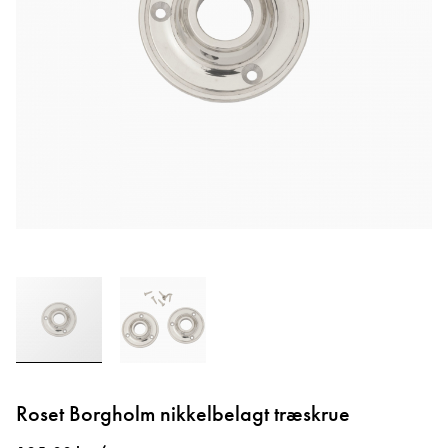
Gå
til
Roset Borgholm nikkelbelagt træskrue
starten
af