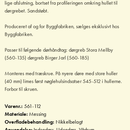
lige afslutning, bortset fra profileringen omkring hullet til
dørgrebet. Sandstøbt.
Produceret af og for Byggfabriken, sælges eksklusivt hos
Byggfabriken.
Passer til følgende dørhåndtag: dørgreb Stora Mellby
(560-135) dørgreb Birger Jarl (560-185)
Monteres med træskrue. På nyere døre med store huller
(40 mm) limes først nøglehulsindsatser 545-512 i hullerne.
Forbor til skruen.
Varenr.:
561-112
Materiale:
Messing
Overfladebehandling:
Nikkelbelagt
Anvendelse:
Indendørs, Udendørs, Vådrum