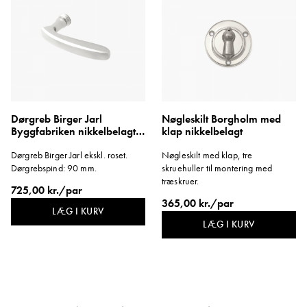
Dørgreb Birger Jarl
Nøgleskilt Borgholm med
Byggfabriken nikkelbelagt
klap nikkelbelagt
messing
Dørgreb Birger Jarl ekskl. roset.
Nøgleskilt med klap, tre
Dørgrebspind: 90 mm.
skruehuller til montering med
træskruer.
725,00 kr./par
365,00 kr./par
LÆG I KURV
LÆG I KURV