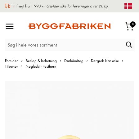
Fri fragt fra 1 990 kr.
Gælder ikke for leveringer over 20 kg.
Chan
Toggle
var
0
Indk
Nav
Forsiden
Beslag & Indretning
Dørhåndtag
Dørgreb klassiske
Tilbehør
Nøgleskilt Posthorn
Gå
til
slutningen
af
billedgalleriet