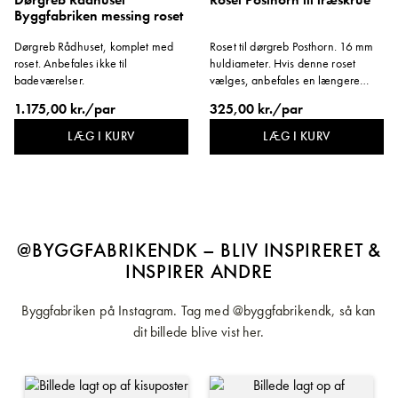
Byggfabriken messing roset
Dørgreb Rådhuset, komplet med
Roset til dørgreb Posthorn. 16 mm
roset. Anbefales ikke til
huldiameter. Hvis denne roset
badeværelser.
vælges, anbefales en længere
dørgrebspind til dørgrebet (120
1.175,00 kr./par
325,00 kr./par
mm).
LÆG I KURV
LÆG I KURV
@BYGGFABRIKENDK – BLIV INSPIRERET &
INSPIRER ANDRE
Byggfabriken på Instagram. Tag med @byggfabrikendk, så kan
dit billede blive vist her.