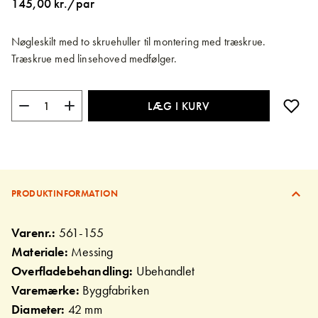
145,00 kr./par
billedgalleriet
Nøgleskilt med to skruehuller til montering med træskrue.
Træskrue med linsehoved medfølger.
LÆG I KURV
PRODUKTINFORMATION
Varenr.:
561-155
Materiale:
Messing
Overfladebehandling:
Ubehandlet
Varemærke:
Byggfabriken
Diameter:
42 mm