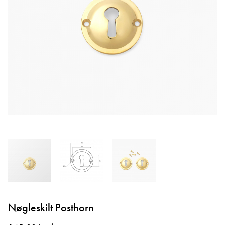
Gå
til
Nøgleskilt Posthorn
starten
af