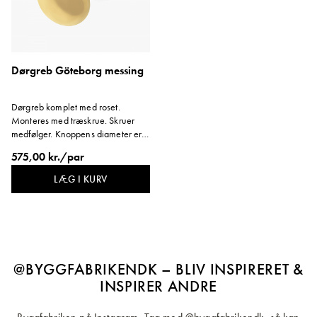
Dørgreb Göteborg messing
Dørgreb komplet med roset.
Monteres med træskrue. Skruer
medfølger. Knoppens diameter er
57 mm. Håndtaget rækker ca. 70
575,00 kr./par
mm ud fra døren. Dørgrebspind:
120 mm.
LÆG I KURV
@BYGGFABRIKENDK – BLIV INSPIRERET &
INSPIRER ANDRE