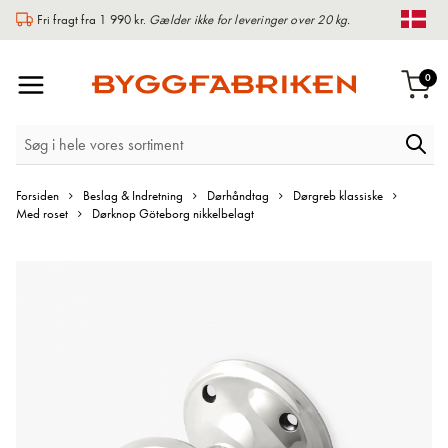
Fri fragt fra 1 990 kr.
Gælder ikke for leveringer over 20 kg.
Chan
Toggle
var
0
Indk
Nav
Forsiden
Beslag & Indretning
Dørhåndtag
Dørgreb klassiske
Med roset
Dørknop Göteborg nikkelbelagt
Gå
til
slutningen
af
billedgalleriet