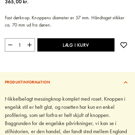
365,00 kr.
billedgalleriet
Fast dørknop. Knoppens diameter er 57 mm. Håndtaget stikker
ca. 70 mm ud fra døren.
LÆG I KURV
PRODUKTINFORMATION
Nikkelbelagt messingknop komplet med roset. Knoppen i
engelsk stil er helt glat, og rosetten har kun en enkel
profilering, som set forfra er helt skjult af knoppen.
Baggrunden for de engelske påvirkninger, vi kan se i
stilhistorien, er den handel, der fandt sted mellem England