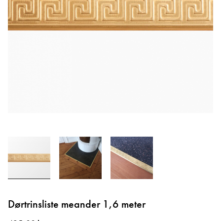
Gå
til
Dørtrinsliste meander 1,6 meter
starten
af