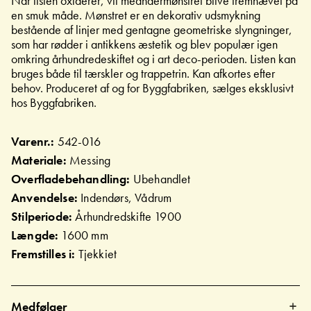
Når listen oxiderer, vil meandermønstret blive fremhævet på
en smuk måde. Mønstret er en dekorativ udsmykning
bestående af linjer med gentagne geometriske slyngninger,
som har rødder i antikkens æstetik og blev populær igen
omkring århundredeskiftet og i art deco-perioden. Listen kan
bruges både til tærskler og trappetrin. Kan afkortes efter
behov. Produceret af og for Byggfabriken, sælges eksklusivt
hos Byggfabriken.
Varenr.:
542-016
Materiale:
Messing
Overfladebehandling:
Ubehandlet
Anvendelse:
Indendørs, Vådrum
Stilperiode:
Århundredskifte 1900
Længde:
1600 mm
Fremstilles i:
Tjekkiet
Medfølger