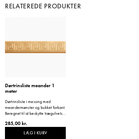
RELATEREDE PRODUKTER
Dørtrinsliste meander 1
meter
Dørtrinsliste i messing med
meandermønster og bukket forkant.
Beregnet til at beskytte trægulvets
dørtrin. 20 mm bred. Hul C/C 150
285,00 kr.
mm. Tykkelse 1 mm. Længde:
1000 mm.
LÆG I KURV