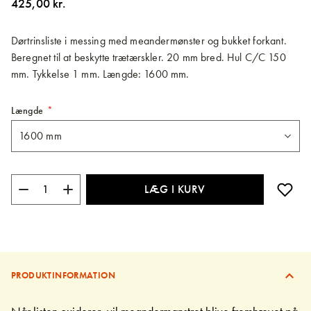
425,00 kr.
billedgalleriet
Dørtrinsliste i messing med meandermønster og bukket forkant.
Beregnet til at beskytte trætærskler. 20 mm bred. Hul C/C 150
mm. Tykkelse 1 mm. Længde: 1600 mm.
Længde
LÆG I KURV
PRODUKTINFORMATION