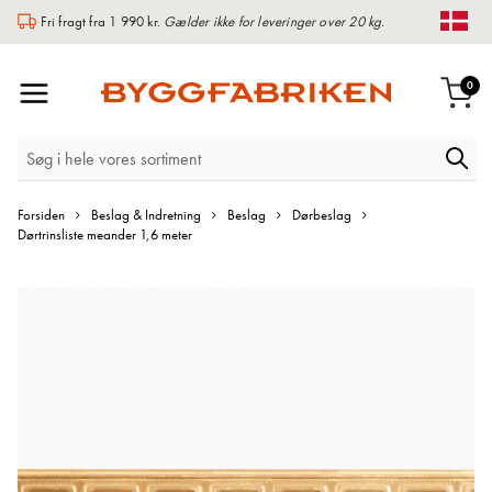
Fri fragt fra 1 990 kr.
Gælder ikke for leveringer over 20 kg.
Chan
Toggle
var
0
Indk
Nav
Forsiden
Beslag & Indretning
Beslag
Dørbeslag
Dørtrinsliste meander 1,6 meter
Gå
til
slutningen
af
billedgalleriet